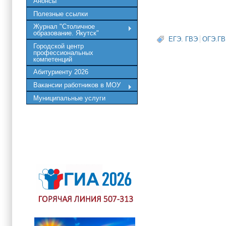
Анонсы
Полезные ссылки
Журнал "Столичное
образование. Якутск"
ЕГЭ. ГВЭ
ОГЭ.ГВ
Городской центр
профессиональных
компетенций
Абитуриенту 2026
Вакансии работников в МОУ
Муниципальные услуги