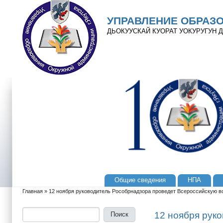
Перейти к основному содержанию
Skip to search
УПРАВЛЕНИЕ ОБРАЗ
ДЬОКУУСКАЙ КУОРАТ УОКУРУГУН
Общие сведения
НПА
Главное меню
Главная
»
12 ноября руководитель Рособрнадзора проведет Всероссийскую в
Вы здесь
Поиск
Форма поиска
12 ноября рук