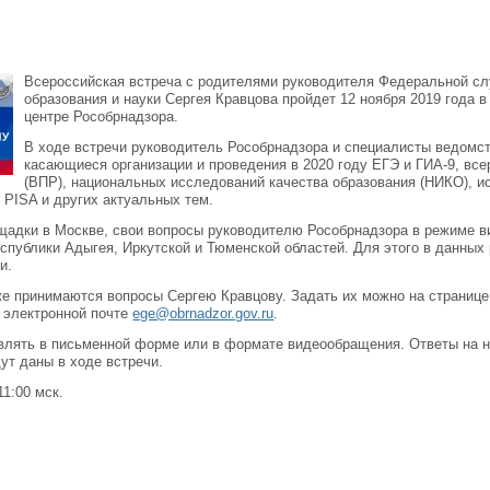
Всероссийская встреча с родителями руководителя Федеральной сл
образования и науки Сергея Кравцова пройдет 12 ноября 2019 года
центре Рособрнадзора.
В ходе встречи руководитель Рособрнадзора и специалисты ведомст
касающиеся организации и проведения в 2020 году ЕГЭ и ГИА-9, вс
(ВПР), национальных исследований качества образования (НИКО), и
 PISA и других актуальных тем.
щадки в Москве, свои вопросы руководителю Рособрнадзора в режиме в
еспублики Адыгея, Иркутской и Тюменской областей. Для этого в данных
и.
е принимаются вопросы Сергею Кравцову. Задать их можно на странице
о электронной почте
ege@obrnadzor.gov.ru
.
влять в письменной форме или в формате видеообращения. Ответы на 
ут даны в ходе встречи.
1:00 мск.