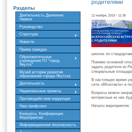
родителями
Разделы
Деятельность Движения
12 ноября, 2019 - 11:36
первых
Руководство
Структура
Новости
Прием граждан
школах по стандартам
Образовательные
учреждения ГО "город
Помимо основной пло
Якутск"
задать родители из Р
специальные площадк
Музей истории развития
образования города Якутска
В настоящее время уж
Деятельность
сети «ВКонтакте» и п
Национальные проекты
Вопросы можно напра
интересные из них буд
Противодействие коррупции
Начало мероприятия: 1
Наш профсоюз
Конкурсы. Конференции.
Мероприятия
Информационная безопасность