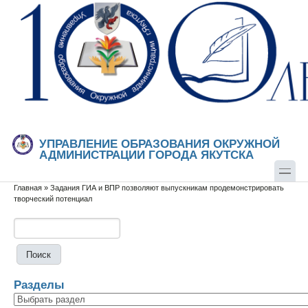
Перейти к основному содержанию
Skip to search
УПРАВЛЕНИЕ ОБРАЗОВАНИЯ ОКРУЖНОЙ
АДМИНИСТРАЦИИ ГОРОДА ЯКУТСКА
Главная
»
Задания ГИА и ВПР позволяют выпускникам продемонстрировать
Вы здесь
творческий потенциал
Поиск
Форма поиска
Разделы