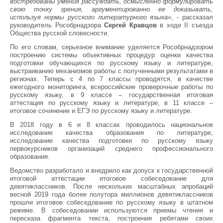
востребованы умения рассуждать, осмысленно формулировать
свою точку зрения, аргументированно ее доказывать,
используя нормы русского литературного языка
», - рассказал
руководитель Рособрнадзора
Сергей Кравцов
в ходе II съезда
Общества русской словесности.
По его словам, серьезное внимание уделяется Рособрнадзором
построению системы объективных процедур оценки качества
подготовки обучающихся по русскому языку и литературе,
выстраиванию механизмов работы с полученными результатами в
регионах. Теперь с 4 по 7 классы проводятся, в качестве
ежегодного мониторинга, всероссийские проверочные работы по
русскому языку, в 9 классе – государственная итоговая
аттестация по русскому языку и литературе, в 11 классе –
итоговое сочинение и ЕГЭ по русскому языку и литературе.
В 2018 году в 6 и 8 классах проводилось национальное
исследование качества образования по литературе,
исследование качества подготовки по русскому языку
первокурсников организаций среднего профессионального
образования.
Ведомство разработало и внедрило как допуск к государственной
итоговой аттестации итоговое собеседование для
девятиклассников. После нескольких масштабных апробаций
весной 2019 года более полутора миллионов девятиклассников
прошли итоговое собеседование по русскому языку в штатном
режиме. В собеседовании используются приемы чтения и
пересказа фрагмента текста, построения ребятами своих