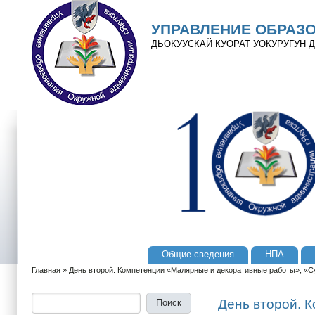
Перейти к основному содержанию
Skip to search
УПРАВЛЕНИЕ ОБРАЗ
ДЬОКУУСКАЙ КУОРАТ УОКУРУГУН
Общие сведения
НПА
Главное меню
Главная
»
День второй. Компетенции «Малярные и декоративные работы», «С
Вы здесь
Поиск
Форма поиска
День второй. 