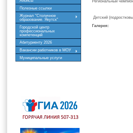
Анонсы
Региональный чемпио
Полезные ссылки
Журнал "Столичное
Детский (подростковы
образование. Якутск"
Галерея:
Городской центр
профессиональных
компетенций
Абитуриенту 2026
Вакансии работников в МОУ
Муниципальные услуги