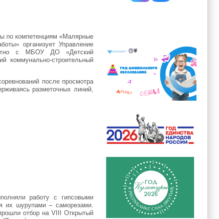
ры по компетенциям «Малярные
аботы» организует Управление
местно с МБОУ ДО «Детский
ий коммунально-строительный
 соревнований после просмотра
ерживаясь разметочных линий,
ыполняли работу с гипсовыми
я их шурупами – саморезами.
прошли отбор на VIII Открытый