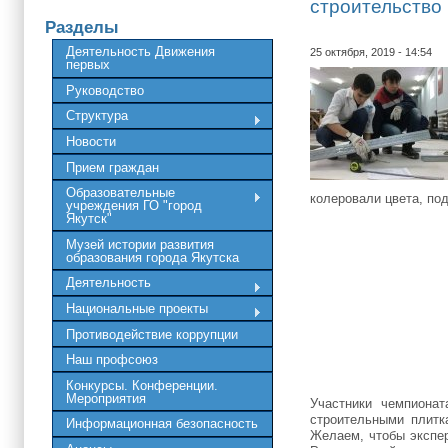
строительство
Разделы
Деятельность Движения
25 октября, 2019 - 14:54
первых
Руководство
Структура
Новости
Прием граждан
Образовательные
колеровали цвета, под
учреждения ГО "город
Якутск"
Музей истории развития
образования города Якутска
Деятельность
Национальные проекты
Противодействие коррупции
Наш профсоюз
Конкурсы. Конференции.
Мероприятия
Участники чемпиона
строительными плитк
Информационная безопасность
Желаем, чтобы экспер