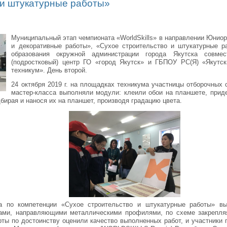
 и штукатурные работы»
Муниципальный этап чемпионата «WorldSkills» в направлении Юнио
и декоративные работы», «Сухое строительство и штукатурные р
образования окружной администрации города Якутска сов
(подростковый) центр ГО «город Якутск» и ГБПОУ РС(Я) «Якутск
техникум». День второй.
24 октября 2019 г. на площадках техникума участницы отборочных
мастер-класса выполняли модули: клеили обои на планшете, прид
бирая и нанося их на планшет, производя градацию цвета.
та по компетенции «Сухое строительство и штукатурные работы» в
ами, направляющими металлическими профилями, по схеме закрепля
ты по достоинству оценили качество выполненных работ, и участники 