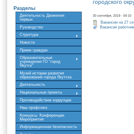
городского окр
Разделы
Деятельность Движения
30 сентября, 2019 - 09:10
первых
Вакансии на 27 се
Руководство
Вакансии работни
Структура
Новости
Прием граждан
Образовательные
учреждения ГО "город
Якутск"
Музей истории развития
образования города Якутска
Деятельность
Национальные проекты
Противодействие коррупции
Наш профсоюз
Конкурсы. Конференции.
Мероприятия
Информационная безопасность