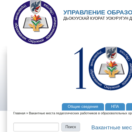
Перейти к основному содержанию
Skip to search
УПРАВЛЕНИЕ ОБРАЗ
ДЬОКУУСКАЙ КУОРАТ УОКУРУГУН
Общие сведения
НПА
Главное меню
Главная
»
Вакантные места педагогических работников в образовательных орг
Вы здесь
Поиск
Форма поиска
Вакантные мес