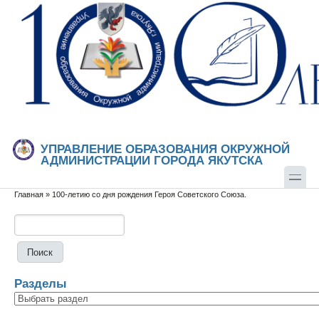
Перейти к основному содержанию
Skip to search
УПРАВЛЕНИЕ ОБРАЗОВАНИЯ ОКРУЖНОЙ
АДМИНИСТРАЦИИ ГОРОДА ЯКУТСКА
Главная
»
100-летию со дня рождения Героя Советского Союза.
Вы здесь
Поиск
Форма поиска
Разделы