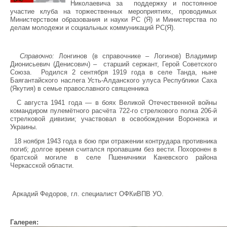
Николаевича за поддержку и постоянное
участие клуба на торжественных мероприятиях, проводимых
Министерством образования и науки РС (Я) и Министерства по
делам молодежи и социальных коммуникаций РС(Я).
Справочно:
Лонгинов (в справочнике – Логинов) Владимир
Дионисьевич (Денисович) – старший сержант, Герой Советского
Союза. Родился 2 сентября 1919 года в селе Танда, ныне
Баягантайского наслега Усть-Алданского улуса Республики Саха
(Якутия) в семье православного священника
С августа 1941 года — в боях Великой Отечественной войны
командиром пулемётного расчёта 722-го стрелкового полка 206-й
стрелковой дивизии; участвовал в освобождении Воронежа и
Украины.
18 ноября 1943 года в бою при отражении контрудара противника
погиб; долгое время считался пропавшим без вести. Похоронен в
братской могиле в селе Пшеничники Каневского района
Черкасской области.
Аркадий Федоров, гл. специалист ОФКиВПВ УО.
Галерея: