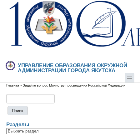
Перейти к основному содержанию
Skip to search
УПРАВЛЕНИЕ ОБРАЗОВАНИЯ ОКРУЖНОЙ
АДМИНИСТРАЦИИ ГОРОДА ЯКУТСКА
Главная
»
Задайте вопрос Министру просвещения Российской Федерации
Вы здесь
Поиск
Форма поиска
Разделы