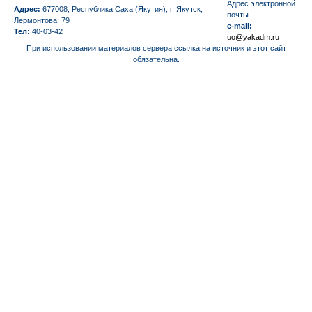
Aдрес электронной
Адрес:
677008, Республика Саха (Якутия), г. Якутск,
почты
Лермонтова, 79
e-mail:
Тел:
40-03-42
uo@yakadm.ru
При использовании материалов сервера ссылка на источник и этот сайт
обязательна.