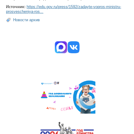
Источник:
https://edu.gov.ru/press/1592/zadayte-vopros-ministru-
prosvescheniya-ros...
Новости архив