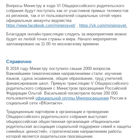
Вопросы Министру в ходе VI Общероссийского родительского
собрания будут поступать как от участников прямых телемостов
из регионов, так и от пользователей социальных сетей через
официальные аккаунты ведомства
https://www.facebook.com/minprosvet/
,
https://vk.com/minprosvet
.
Благодаря онлайн-трансляции следить за мероприятием можно
будет из любой точки страны и мира. Начало мероприятия
запланировано на 11:00 по московскому времени.
Справочно
В 2018 году Министру поступило свыше 2000 вопросов.
Важнейшими тематическими направлениями стали: изучение
языков, сдача экзаменов, общее образование, труд учителей,
финансирование школ. Прямую трансляцию V Общероссийского
родительского собрания с Министром просвещения Российской
Федерации Ольгой Васильевой посмотрели более 200 000
пользователей
официальной группы Минпросвещения
России в
социальной сети «ВКонтакте».
Традиционным партнёром в организации и проведении
Общероссийского родительского собрания выступает
общероссийская общественная организация «Национальная
родительская ассоциация социальной поддержки семей и защиты
семейных ценностей», стратегическим направлением работы
которой является родительское просвещение.