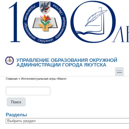
Перейти к основному содержанию
Skip to search
УПРАВЛЕНИЕ ОБРАЗОВАНИЯ ОКРУЖНОЙ
АДМИНИСТРАЦИИ ГОРОДА ЯКУТСКА
Главная
»
Интеллектуальная игра «Квиз»
Вы здесь
Поиск
Форма поиска
Разделы