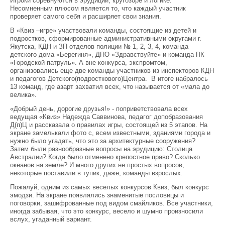
Игроки соревнуются в эрудиции, кругозоре и логике.
Несомненным плюсом является то, что каждый участник
проверяет самого себя и расширяет свои знания.
В «Квиз –игре» участвовали команды, состоящие из детей и
подростков, сформированные административными округами г.
Якутска, КДН и ЗП отделов полиции № 1, 2, 3, 4, команда
детского дома «Берегиня», ДПО «Здравствуйте» и команда ПК
«Городской патруль». А вне конкурса, экспромтом,
организовались еще две команды участников из инспекторов КДН
и педагогов Детского(подросткового)Центра. В итоге набралось
13 команд, где азарт захватил всех, что называется от «мала до
велика».
«Добрый день, дорогие друзья!» - поприветствовала всех
ведущая «Квиз» Надежда Саввинова, педагог допобразования
Д(п)Ц и рассказала о правилах игры, состоящей из 5 этапов. На
экране замелькали фото с, всем известными, зданиями города и
нужно было угадать, что это за архитектурные сооружения?
Затем были разнообразные вопросы на эрудицию: Столица
Австралии? Когда было отменено крепостное право? Сколько
океанов на земле? И много других не простых вопросов,
некоторые поставили в тупик, даже, команды взрослых.
Пожалуй, одним из самых веселых конкурсов Квиз, был конкурс
эмодзи. На экране появлялись знаменитые пословицы и
поговорки, зашифрованные под видом смайликов. Все участники,
иногда забывая, что это конкурс, весело и шумно произносили
вслух, угаданный вариант.