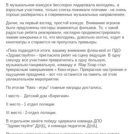
В музыкальном конкурсе бесспорно лидировала молодежь, а
взрослые участники, только слегка пожимали плечами - не очень
хорошо разбирались в современных музыкальных направлениях.
Далее, на первый взгляд, простой конкурс. Вниманию игроков
были предложены постеры знаменитых фильмов. То, с какой
радостью ребята реагировали, наглядно продемонстрировало
знание кинорынка и то, что молодежь, довольно охотно, ходит в
кинотеатры и стараются не пропускать премьеры.
«Пока подводятся итоги, вашему вниманию флеш-моб от ПДО
«Здравствуйте» - пригласила ребят на сцену ведущая. В одну
секунду все участники превратились в одну большую,
музыкально-танцевальную, команду и Rlap Snap стал
прекрасным завершением « Квиз-игры». Прекрасное настроение и
ощущение праздника – вот что останется на память об этом
увлекательном мероприятии.
По итогам "Квиз - игры" главные награды достались:
I место - Детский дом «Берегиня»
II место - 1 отдел полиции
III место - 2-отдел полиции.
В отдельном зачёте победу одержала команда ДПО
"Здравствуйте" Д(п)Ц, и команда педагогов Д(п)Ц.