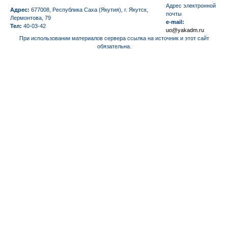
Aдрес электронной
Адрес:
677008, Республика Саха (Якутия), г. Якутск,
почты
Лермонтова, 79
e-mail:
Тел:
40-03-42
uo@yakadm.ru
При использовании материалов сервера ссылка на источник и этот сайт
обязательна.