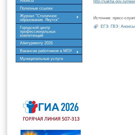
Анонсы
http://sakha.gov.ru/new
Полезные ссылки
Журнал "Столичное
Источник: пресс-служ
образование. Якутск"
ЕГЭ. ГВЭ
Анонсы
Городской центр
профессиональных
компетенций
Абитуриенту 2026
Вакансии работников в МОУ
Муниципальные услуги