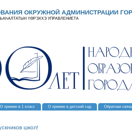
ОВАНИЯ ОКРУЖНОЙ АДМИНИСТРАЦИИ ГОР
 ДЬАҺАЛТАТЫН YӨРЭХХЭ УПРАВЛЕНИЕТА
О приеме в 1 класс
О приеме в детский сад
Обратная связ
скников школ!