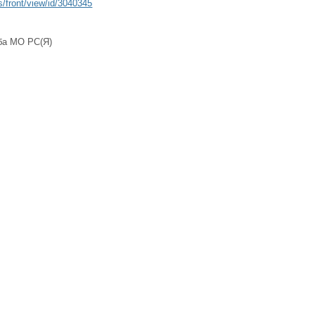
s/front/view/id/3040345
ба МО РС(Я)