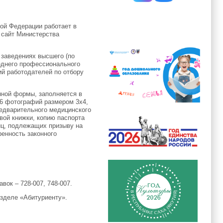
ой Федерации работает в
 сайт Министерства
 заведениях высшего (по
реднего профессионального
ий работодателей по отбору
нной формы, заполняется в
 6 фотографий размером 3х4,
едварительного медицинского
вой книжки, копию паспорта
лиц, подлежащих призыву на
ренность законного
вок – 728-007, 748-007.
азделе «Абитуриенту».