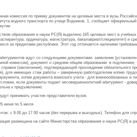
мная комиссия по приему документов на целевые места в вузы Российск
титута водного транспорта по улице Водников, 1, сообщает официальный
кутии.
ством образования и науки РС(Я) выделено 165 целевых мест в учебных
 аспирантура, ординатура, магистратура, бакалавриат/специалитет) и с
ихся за пределами республики. Этот год отличается наличием требован
абитуриентов ждут со следующими документами: заявление (установле
мной комиссии), документ о среднем общем образовании в подлиннике,
 справки (заключения), подтверждающей прохождение обязательного пр
я), для имеющих стаж работы – заверенную работодателем копию трудо
документа, копии документа воинского учета - для военнообязанных и 
условии, если документы подает несовершеннолетний абитуриент - дове
ельна к предъявлению.
будут принимать участие представители вузов.
26 июня по 5 июля.
ов: с 9.00 до 17.00 часов (без перерыва и выходных). Телефон для спра
ация размещена на сайте Министерства образования и науки РС(Я) в р