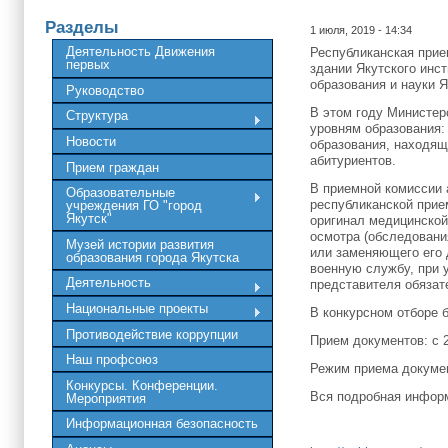
Разделы
1 июля, 2019 - 14:34
Деятельность Движения
Республиканская прие
первых
здании Якутского инс
образования и науки Я
Руководство
В этом году Министер
Структура
уровням образования:
Новости
образования, находящ
абитуриентов.
Прием граждан
В приемной комиссии 
Образовательные
республиканской прие
учреждения ГО "город
Якутск"
оригинал медицинской
осмотра (обследовани
Музей истории развития
или заменяющего его 
образования города Якутска
военную службу, при 
Деятельность
представителя обязат
Национальные проекты
В конкурсном отборе 
Противодействие коррупции
Прием документов: с 
Наш профсоюз
Режим приема документ
Конкурсы. Конференции.
Вся подробная информ
Мероприятия
Информационная безопасность