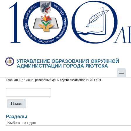
Перейти к основному содержанию
Skip to search
УПРАВЛЕНИЕ ОБРАЗОВАНИЯ ОКРУЖНОЙ
АДМИНИСТРАЦИИ ГОРОДА ЯКУТСКА
Главная
»
27 июня, резервный день сдачи экзаменов ЕГЭ, ОГЭ
Вы здесь
Поиск
Форма поиска
Разделы