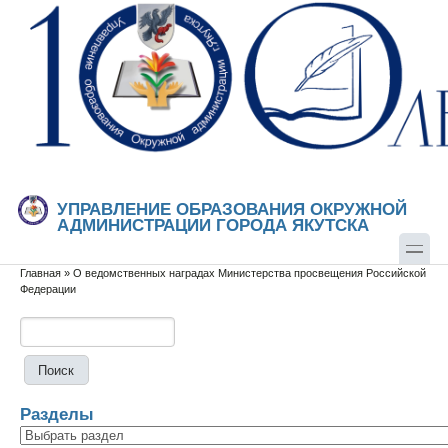
Перейти к основному содержанию
Skip to search
УПРАВЛЕНИЕ ОБРАЗОВАНИЯ ОКРУЖНОЙ
АДМИНИСТРАЦИИ ГОРОДА ЯКУТСКА
Главная
»
О ведомственных наградах Министерства просвещения Российской
Вы здесь
Федерации
Поиск
Форма поиска
Разделы