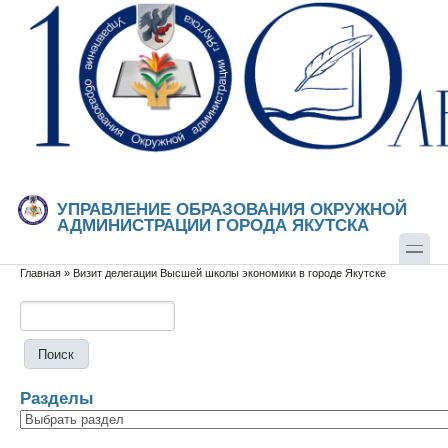
Перейти к основному содержанию
Skip to search
УПРАВЛЕНИЕ ОБРАЗОВАНИЯ ОКРУЖНОЙ
АДМИНИСТРАЦИИ ГОРОДА ЯКУТСКА
Главная
»
Визит делегации Высшей школы экономики в городе Якутске
Вы здесь
Поиск
Форма поиска
Разделы