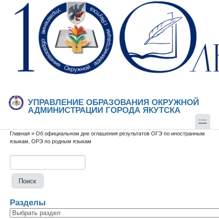
Перейти к основному содержанию
Skip to search
УПРАВЛЕНИЕ ОБРАЗОВАНИЯ ОКРУЖНОЙ
АДМИНИСТРАЦИИ ГОРОДА ЯКУТСКА
Главная
»
Об официальном дне оглашения результатов ОГЭ по иностранным
Вы здесь
языкам, ОРЭ по родным языкам
Поиск
Форма поиска
Разделы