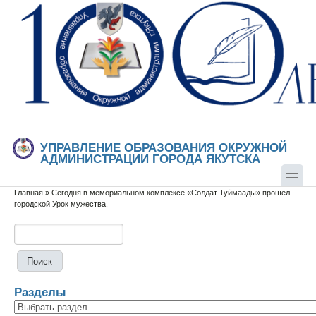
Перейти к основному содержанию
Skip to search
УПРАВЛЕНИЕ ОБРАЗОВАНИЯ ОКРУЖНОЙ
АДМИНИСТРАЦИИ ГОРОДА ЯКУТСКА
Главная
»
Сегодня в мемориальном комплексе «Солдат Туймаады» прошел
Вы здесь
городской Урок мужества.
Поиск
Форма поиска
Разделы