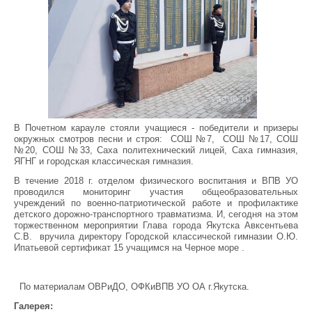
В Почетном карауле стояли учащиеся - победители и призеры
окружных смотров песни и строя: СОШ №7, СОШ №17, СОШ
№20, СОШ №33, Саха политехнический лицей, Саха гимназия,
ЯГНГ и городская классическая гимназия.
В течение 2018 г. отделом физического воспитания и ВПВ УО
проводился мониторинг участия общеобразовательных
учреждений по военно-патриотической работе и профилактике
детского дорожно-транспортного травматизма. И, сегодня на этом
торжественном мероприятии Глава города Якутска Авксентьева
С.В. вручила директору Городской классической гимназии О.Ю.
Ипатьевой сертификат 15 учащимся на Черное море .
По материалам ОВРиДО, ОФКиВПВ УО ОА г.Якутска.
Галерея: