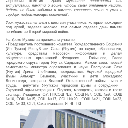
Сергеевич отметил:
"Уроки мужества необходимы для
актуализации памяти о войне, чтобы силы отданные нашими
дедами не были забыты и память хранилась вечно в умах и
сердцах подрастающих поколений".
Урок мужества начался с шествия участников, которые проходили
под аркой, задевая колокол, тем самым отдавая дань памяти
погибшим во Второй мировой войне.
На Уроке Мужества принимали участие:
- Председатель постоянного комитета Государственного Собрания
(Ил Тумэн) Республики Саха (Якутия) по науке, образованию,
культуре, средствам массовой информации и делам
общественных организаций Феодосия Габышева, Глава
городского округа город Якутск Сардаана Авксентьева, первый
заместитель министра образования и науки Республики Саха
(Якутия) Ирина Любимова, председатель Якутской городской
Думы Альберт Семенов, участники и дети блокадного
Ленинграда, ветераны Великой Отечественной войны, тыла и
труда, депутаты Якутской городской Думы и сотрудники
Окружной администрации г. Якутска, молодежь, жители и гости
столицы. Учащиеся ОУ: НПСОШ №2, СОШ №7, СОШ №9, СОШ
№10, СОШ №15, СОШ №17, СОШ №20, СОШ №21, СОШ №23,
СОШ № 33, СПЛ, Саха гимназии, ЯГНГ, ГКГ.