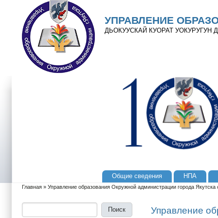
Перейти к основному содержанию
Skip to search
УПРАВЛЕНИЕ ОБРАЗ
ДЬОКУУСКАЙ КУОРАТ УОКУРУГУН
Общие сведения
НПА
Главное меню
Главная
»
Управление образования Окружной администрации города Якутска
Вы здесь
Поиск
Форма поиска
Управление об