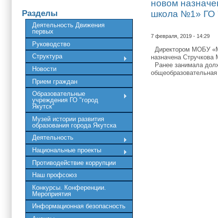
новом назначе
Разделы
школа №1» ГО 
Деятельность Движения
первых
7 февраля, 2019 - 14:29
Руководство
Директором МОБУ «Ма
Структура
назначена Стручкова 
Ранее занимала должн
Новости
общеобразовательная 
Прием граждан
Образовательные
учреждения ГО "город
Якутск"
Музей истории развития
образования города Якутска
Деятельность
Национальные проекты
Противодействие коррупции
Наш профсоюз
Конкурсы. Конференции.
Мероприятия
Информационная безопасность