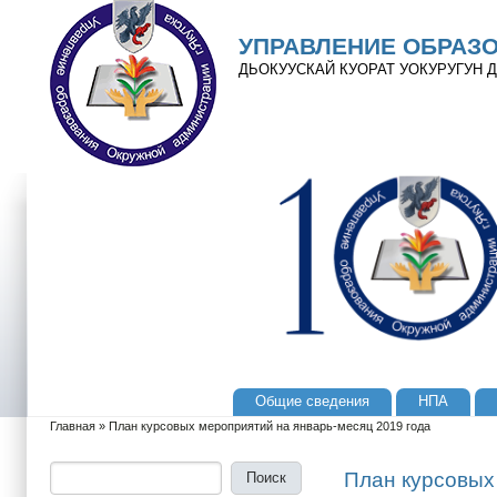
Перейти к основному содержанию
Skip to search
УПРАВЛЕНИЕ ОБРАЗ
ДЬОКУУСКАЙ КУОРАТ УОКУРУГУН
Общие сведения
НПА
Главное меню
Главная
»
План курсовых мероприятий на январь-месяц 2019 года
Вы здесь
Поиск
Форма поиска
План курсовых