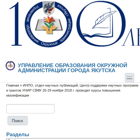
Перейти к основному содержанию
Skip to search
УПРАВЛЕНИЕ ОБРАЗОВАНИЯ ОКРУЖНОЙ
АДМИНИСТРАЦИИ ГОРОДА ЯКУТСКА
Главная
»
ИНПО, отдел научных публикаций, Центр поддержки научных программ
Вы здесь
и грантов УНИР СВФУ 26-29 ноября 2018 г. проводят курсы повышения
квалификации
Поиск
Форма поиска
Разделы