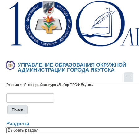
Перейти к основному содержанию
Skip to search
УПРАВЛЕНИЕ ОБРАЗОВАНИЯ ОКРУЖНОЙ
АДМИНИСТРАЦИИ ГОРОДА ЯКУТСКА
Главная
»
IV городской конкурс «Выбор.ПРОФ.Якутск»
Вы здесь
Поиск
Форма поиска
Разделы