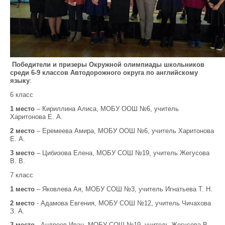
Победители и призеры
Окружной олимпиады школьников
среди 6-9 классов Автодорожного округа по английскому
языку
:
6 класс
1 место
– Кириллина Алиса, МОБУ ООШ №6, учитель
Харитонова Е. А.
2 место
– Еремеева Амира, МОБУ ООШ №6, учитель Харитонова
Е. А.
3 место
– Цибизова Елена, МОБУ СОШ №19, учитель Жегусова
В. В.
7 класс
1 место
– Яковлева Ая, МОБУ СОШ №3, учитель Игнатьева Т. Н.
2 место
- Адамова Евгения, МОБУ СОШ №12, учитель Чичахова
З. А.
3 место
- Андреев Иван, МОБУ СОШ №19, учитель Жегусова В.