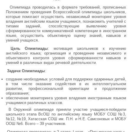
Олимпиада проводилась в формате требований, прописанных
Положением проведения Всероссийской олимпиады школьников,
которые помогают осуществить независимый мониторинг уровня
владения английским языком учащимися, познакомить учителей с
типами заданий, способствующие выявлению уровня
сформированности коммуникативной компетенции в иностранном
языке, осуществить объективную оценку знаний, навыков и
умений учащихся.
Цель Олимпиады
: мотивация школьников к изучению
английского языка; организация и проведение независимого и
объективного контроля уровня сформированности навыков и
умений в различных видах речевой деятельности.
Задачи Олимпиады
:
создание необходимых условий для поддержки одаренных детей,
в том числе оказание содействия в их интеллектуальном
развитии, профессиональной ориентации и продолжении
образования;
обеспечение мониторинга уровня владения иностранным языком
учащимися различных классов.
В Окружной олимпиаде приняли участие учащиеся-победили
школьного этапа ВсОШ по английскому языку МОБУ СОШ №3,
№12, №19, Хатасская СОШ им. П.Н. и Н.Е. Самсоновых и МОБУ
ООШ №6. Всего – 39 участников.
Олимпиада проводилась в 2 этапа: I этап – «Письменная часть»,