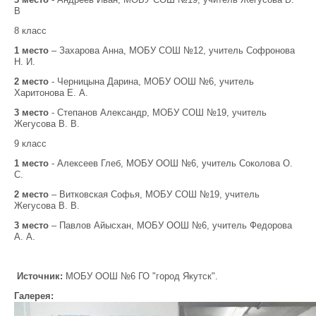
В
8 класс
1 место
– Захарова Анна, МОБУ СОШ №12, учитель Софронова
Н. И.
2 место
- Черницына Дарина, МОБУ ООШ №6, учитель
Харитонова Е. А.
3 место
- Степанов Александр, МОБУ СОШ №19, учитель
Жегусова В. В.
9 класс
1 место
- Алексеев Глеб, МОБУ ООШ №6, учитель Соколова О.
С.
2 место
– Витковская Софья, МОБУ СОШ №19, учитель
Жегусова В. В.
3 место
– Павлов Айысхан, МОБУ ООШ №6, учитель Федорова
А. А.
Источник:
МОБУ ООШ №6 ГО "город Якутск".
Галерея: