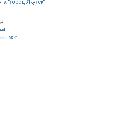
уга "город Якутск"
да.
cel.
ков в МОУ