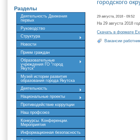
городского окр
Разделы
Деятельность Движения
29 августа, 2018 - 09:52
первых
На 29 августа 2018 го
Руководство
Скачать в формате Ex
Структура
Вакансии работни
Новости
Прием граждан
Образовательные
учреждения ГО "город
Якутск"
Музей истории развития
образования города Якутска
Деятельность
Национальные проекты
Противодействие коррупции
Наш профсоюз
Конкурсы. Конференции.
Мероприятия
Информационная безопасность