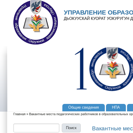
Перейти к основному содержанию
Skip to search
УПРАВЛЕНИЕ ОБРАЗ
ДЬОКУУСКАЙ КУОРАТ УОКУРУГУН
Общие сведения
НПА
Главное меню
Главная
»
Вакантные места педагогических работников в образовательных орг
Вы здесь
Поиск
Форма поиска
Вакантные мес