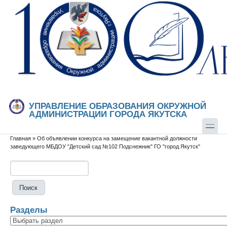
Перейти к основному содержанию
Skip to search
УПРАВЛЕНИЕ ОБРАЗОВАНИЯ ОКРУЖНОЙ
АДМИНИСТРАЦИИ ГОРОДА ЯКУТСКА
Главная
»
Об объявлении конкурса на замещение вакантной должности
Вы здесь
заведующего МБДОУ "Детский сад №102 Подснежник" ГО "город Якутск"
Поиск
Форма поиска
Разделы