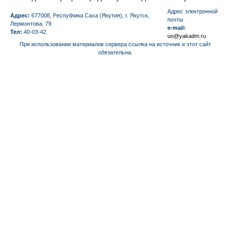
Aдрес электронной
Адрес:
677008, Республика Саха (Якутия), г. Якутск,
почты
Лермонтова, 79
e-mail:
Тел:
40-03-42
uo@yakadm.ru
При использовании материалов сервера ссылка на источник и этот сайт
обязательна.