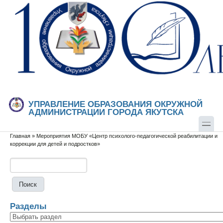
Перейти к основному содержанию
Skip to search
УПРАВЛЕНИЕ ОБРАЗОВАНИЯ ОКРУЖНОЙ
АДМИНИСТРАЦИИ ГОРОДА ЯКУТСКА
Главная
»
Мероприятия МОБУ «Центр психолого-педагогической реабилитации и
Вы здесь
коррекции для детей и подростков»
Поиск
Форма поиска
Разделы