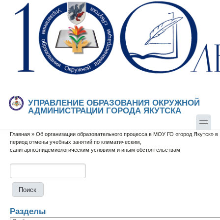
Перейти к основному содержанию
Skip to search
УПРАВЛЕНИЕ ОБРАЗОВАНИЯ ОКРУЖНОЙ
АДМИНИСТРАЦИИ ГОРОДА ЯКУТСКА
Главная
»
Об организации образовательного процесса в МОУ ГО «город Якутск» в
Вы здесь
период отмены учебных занятий по климатическим,
санитарноэпидемиологическим условиям и иным обстоятельствам
Поиск
Форма поиска
Разделы