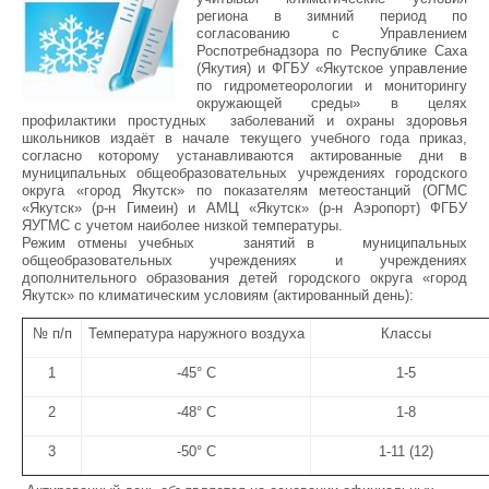
региона в зимний период по
согласованию с Управлением
Роспотребнадзора по Республике Саха
(Якутия) и ФГБУ «Якутское управление
по гидрометеорологии и мониторингу
окружающей среды» в целях
профилактики простудных заболеваний и охраны здоровья
школьников издаёт в начале текущего учебного года приказ,
согласно которому устанавливаются актированные дни в
муниципальных общеобразовательных учреждениях городского
округа «город Якутск» по показателям метеостанций (ОГМС
«Якутск» (р-н Гимеин) и АМЦ «Якутск» (р-н Аэропорт) ФГБУ
ЯУГМС с учетом наиболее низкой температуры.
Режим отмены учебных занятий в муниципальных
общеобразовательных учреждениях и учреждениях
дополнительного образования детей городского округа «город
Якутск» по климатическим условиям (актированный день):
№ п/п
Температура наружного воздуха
Классы
1
-45° С
1-5
2
-48° С
1-8
3
-50° С
1-11 (12)