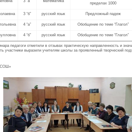
иловна
3 “а”
математика
пределах 1000
колаевна
3 “б”
русский язык
Предложный падеж
тольевна
4 “а”
русский язык
Обобщение по теме “Глагол”
фулловна
4 “б”
русский язык
Обобщение по теме “Глагол”
ара педагоги отметили в отзывах практическую направленность и знач
ть участники выразили учителям школы за проявленный творческий по
 СОШ»