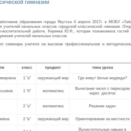
ссической гимназии
аботников образования города Якутска 4 апреля 2017г. в МОБУ «Т
я учителей начальных классов городской классической гимназии. Отк
о-воспитательной работе, Киреева Ю.И., которая познакомила гостей
динения учителей начальных классов.
сти семинара учителя на высоком профессиональном и методическ
ля
класс
предмет
тема урока
имировна
1 “а”
окружающий мир
Где живут белые медведи?
Вычитание чисел с переходом
асьевна
1 “б”
математика
через десяток
2 “а”
математика
Решение задач
аевна
2 “в”
окружающий мир
Ориентирование на местности
Вычислительные навыки в