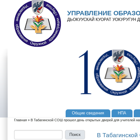
Перейти к основному содержанию
Skip to search
УПРАВЛЕНИЕ ОБРАЗ
ДЬОКУУСКАЙ КУОРАТ УОКУРУГУН
Общие сведения
НПА
Главное меню
Главная
»
В Табагинской СОШ прошел день открытых дверей для учителей на
Вы здесь
Поиск
Форма поиска
В Табагинской