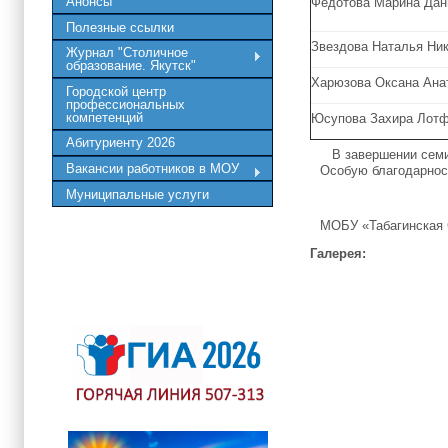
Анонсы
Федотова Марина Дан
Полезные ссылки
Звездова Наталья Ни
Журнал "Столичное
образование. Якутск"
Харюзова Оксана Ана
Городской центр
профессиональных
компетенций
Юсупова Захира Лот
Абитуриенту 2026
В завершении семин
Вакансии работников в МОУ
Особую благодарнос
Муниципальные услуги
МОБУ «Табагинская
Галерея: