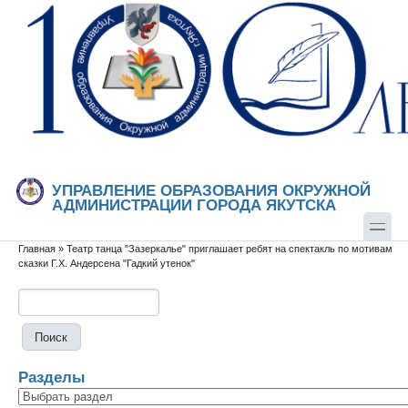
Перейти к основному содержанию
Skip to search
УПРАВЛЕНИЕ ОБРАЗОВАНИЯ ОКРУЖНОЙ
АДМИНИСТРАЦИИ ГОРОДА ЯКУТСКА
Главная
»
Театр танца "Зазеркалье" приглашает ребят на спектакль по мотивам
Вы здесь
сказки Г.Х. Андерсена "Гадкий утенок"
Поиск
Форма поиска
Разделы