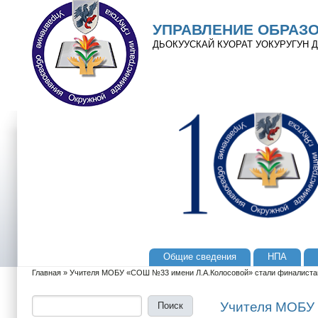
Перейти к основному содержанию
Skip to search
УПРАВЛЕНИЕ ОБРАЗ
ДЬОКУУСКАЙ КУОРАТ УОКУРУГУН
Общие сведения
НПА
Главное меню
Главная
»
Учителя МОБУ «СОШ №33 имени Л.А.Колосовой» стали финалистами
Вы здесь
Поиск
Форма поиска
Учителя МОБУ 