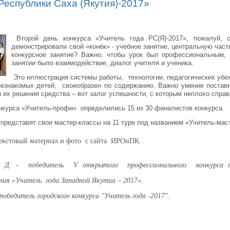
Республики Саха (Якутия)-2017»
Второй день конкурса «Учитель года РС(Я)-2017», пожалуй, 
демонстрировали свой «конёк» - учебное занятие, центральную част
конкурсное занятие? Важно, чтобы урок был профессиональным, 
занятии было взаимодействие, диалог учителя и ученика.
Это иллюстрация системы работы, технологии, педагогических убеж
незнакомых детей, своеобразен по содержанию. Важно умение постави
 их решения средства – вот залог успешности, с которым неплохо справ
онкурса «Учитель-профи» определились 15 из 30 финалистов конкурса.
представят свои мастер-классы на 11 туре под названием «Учитель-мас
екстовый материал и фото с сайта ИРОиПК.
 Д. - победитель V открытого профессионального конкурса пед
ния «Учитель года Западной Якутии – 2017».
 победитель городского конкурса "Учитель года -2017".