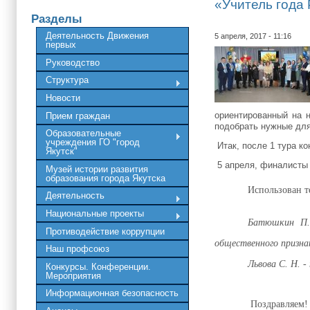
«Учитель года 
Разделы
Деятельность Движения
5 апреля, 2017 - 11:16
первых
Руководство
Структура
Новости
ориентированный на 
Прием граждан
подобрать нужные для
Образовательные
учреждения ГО "город
Итак, после 1 тура к
Якутск"
5 апреля, финалисты 
Музей истории развития
образования города Якутска
Использован т
Деятельность
Национальные проекты
Батюшкин П.
Противодействие коррупции
общественного призна
Наш профсоюз
Львова С. Н. -
Конкурсы. Конференции.
Мероприятия
Информационная безопасность
Поздравляем!