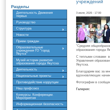
учреждений
Разделы
Деятельность Движения
3 июля, 2026 - 17:00
первых
Руководство
Структура
Новости
Прием граждан
"Средняя общеобразов
Образовательные
образования города Я
учреждения ГО "город
Якутск"
С теплыми словами в
Музей истории развития
Управления образован
образования города Якутска
Якутска.
Деятельность
Благодарим вас за мн
вдохновляющих начин
Национальные проекты
Противодействие коррупции
Фотографии в сообще
Наш профсоюз
Галерея:
Конкурсы. Конференции.
Мероприятия
Информационная безопасность