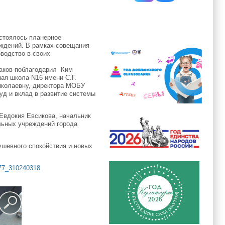
остоялось планерное
ждений. В рамках совещания
водство в своих
жаков поблагодарил Ким
ая школа N16 имени С.Г.
Николаевну, директора МОБУ
уд и вклад в развитие системы
Евдокия Евсикова, начальник
льных учреждений города
ушевного спокойствия и новых
577_310240318