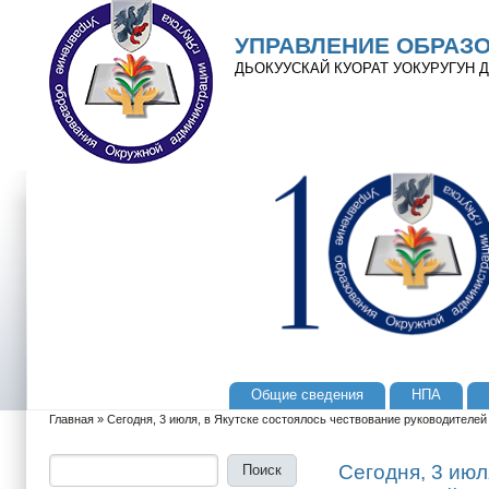
Перейти к основному содержанию
Skip to search
УПРАВЛЕНИЕ ОБРАЗ
ДЬОКУУСКАЙ КУОРАТ УОКУРУГУН
Общие сведения
НПА
Главное меню
Главная
»
Сегодня, 3 июля, в Якутске состоялось чествование руководителе
Вы здесь
Поиск
Форма поиска
Сегодня, 3 июл