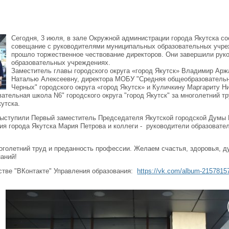
Сегодня, 3 июля, в зале Окружной администрации города Якутска с
совещание с руководителями муниципальных образовательных учре
прошло торжественное чествование директоров. Они завершили руко
образовательных учреждениях.
Заместитель главы городского округа «город Якутск» Владимир Ар
Наталью Алексеевну, директора МОБУ "Средняя общеобразовательн
Черных" городского округа «город Якутск» и Куличкину Маргариту 
ательная школа N6" городского округа "город Якутск" за многолетний тр
кутска.
ыступили Первый заместитель Председателя Якутской городской Думы 
ия города Якутска Мария Петрова и коллеги - руководители образовате
оголетний труд и преданность профессии. Желаем счастья, здоровья, д
аний!
стве "ВКонтакте" Управления образования:
https://vk.com/album-215781