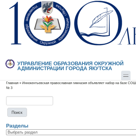
Перейти к основному содержанию
Skip to search
УПРАВЛЕНИЕ ОБРАЗОВАНИЯ ОКРУЖНОЙ
АДМИНИСТРАЦИИ ГОРОДА ЯКУТСКА
Главная
»
Иннокентьевская православная гимназия объявляет набор на базе СОШ
Вы здесь
№ 3
Поиск
Форма поиска
Разделы