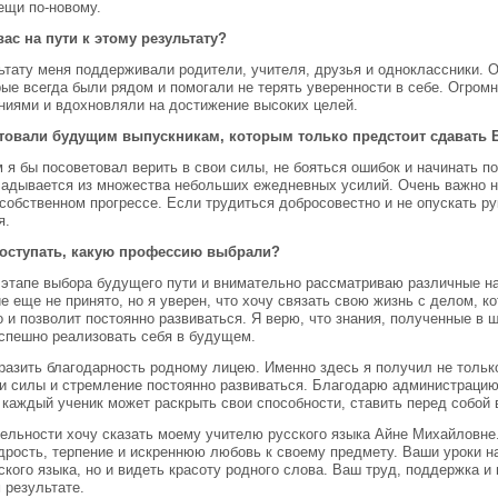
ещи по-новому.
ас на пути к этому результату?
льтату меня поддерживали родители, учителя, друзья и одноклассники. 
рые всегда были рядом и помогали не терять уверенности в себе. Огром
ниями и вдохновляли на достижение высоких целей.
товали будущим выпускникам, которым только предстоит сдавать 
я бы посоветовал верить в свои силы, не бояться ошибок и начинать п
ладывается из множества небольших ежедневных усилий. Очень важно не
собственном прогрессе. Если трудиться добросовестно и не опускать ру
я.
поступать, какую профессию выбрали?
 этапе выбора будущего пути и внимательно рассматриваю различные н
 еще не принято, но я уверен, что хочу связать свою жизнь с делом, ко
 и позволит постоянно развиваться. Я верю, что знания, полученные в 
спешно реализовать себя в будущем.
разить благодарность родному лицею. Именно здесь я получил не только
ои силы и стремление постоянно развиваться. Благодарю администрацию
 каждый ученик может раскрыть свои способности, ставить перед собой 
ельности хочу сказать моему учителю русского языка Айне Михайловне
рость, терпение и искреннюю любовь к своему предмету. Ваши уроки н
кого языка, но и видеть красоту родного слова. Ваш труд, поддержка и
 результате.