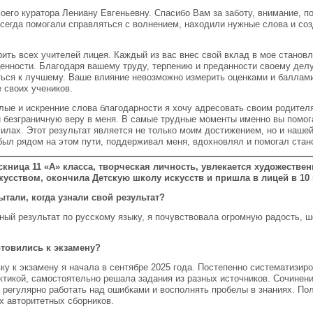
оего куратора Лениану Евгеньевну. Спасибо Вам за заботу, внимание, п
всегда помогали справляться с волнением, находили нужные слова и со
рить всех учителей лицея. Каждый из вас внес свой вклад в мое становл
енности. Благодаря вашему труду, терпению и преданности своему дел
ться к лучшему. Ваше влияние невозможно измерить оценками и баллами
 своих учеников.
плые и искренние слова благодарности я хочу адресовать своим родител
и безграничную веру в меня. В самые трудные моменты именно вы помог
силах. Этот результат является не только моим достижением, но и наше
 был рядом на этом пути, поддерживал меня, вдохновлял и помогал стан
кница 11 «А» класса, творческая личность, увлекается художествен
усством, окончила Детскую школу искусств и пришла в лицей в 10 
ытали, когда узнали свой результат?
ый результат по русскому языку, я почувствовала огромную радость, шо
товились к экзамену?
ку к экзамену я начала в сентябре 2025 года. Постепенно систематизир
актикой, самостоятельно решала задания из разных источников. Сочинен
 регулярно работать над ошибками и восполнять пробелы в знаниях. Пол
х авторитетных сборников.