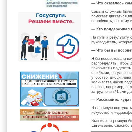
— Что оказалось са
Самым сложным было с
помогает двигаться в
ослабевать, поэтому 
— Кто поддерживал 
На пути к результату
руководитель, которы
— Что бы вы посове
Я бы посоветовала на
распределять, чтобы 
приоритеты и уделять
ошибками, регулярная
упорство, дисциплина
количества часов под
вопрос, например, есл
затруднения? Если да,
— Расскажите, куда
Я планирую поступать
искусство и медиасфе
Выражаю огромную бла
Евгеньевне. Спасибо 