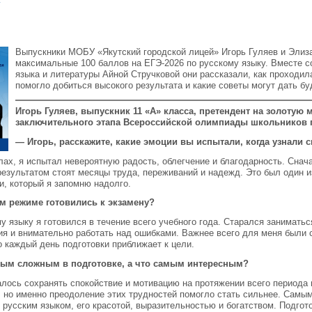
у
Выпускники МОБУ «Якутский городской лицей» Игорь Гуляев и Эли
максимальные 100 баллов на ЕГЭ-2026 по русскому языку. Вместе с
языка и литературы Айной Стручковой они рассказали, как проходила
помогло добиться высокого результата и какие советы могут дать 
Игорь Гуляев, выпускник 11 «А» класса, претендент на золотую 
заключительного этапа Всероссийской олимпиады школьников 
— Игорь, расскажите, какие эмоции вы испытали, когда узнали с
ллах, я испытал невероятную радость, облегчение и благодарность. Сна
 результатом стоят месяцы труда, переживаний и надежд. Это был один
и, который я запомню надолго.
ом режиме готовились к экзамену?
у языку я готовился в течение всего учебного года. Старался заниматьс
ия и внимательно работать над ошибками. Важнее всего для меня были 
о каждый день подготовки приближает к цели.
мым сложным в подготовке, а что самым интересным?
ось сохранять спокойствие и мотивацию на протяжении всего периода п
, но именно преодоление этих трудностей помогло стать сильнее. Самы
 русским языком, его красотой, выразительностью и богатством. Подгот