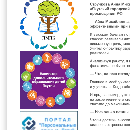
Стручкова Айна Мих
«Якутский городской
просвещения РФ.
— Айна Михайловна, 
эффективными при п
К высоким баллам по 
класса: развивали чи
письменную речь, мно
Учителю-практику зара
родителей.
Анализируя работу, я 
фанатизма не было: с
— Что, на ваш взгля
Главное в моей учите
и у учителя. Когда об
Игорь, например, уже
на закреплении его с
хватило до максималь
— Насколько важны 
Чтобы достичь высоки
сильно выстроены нев