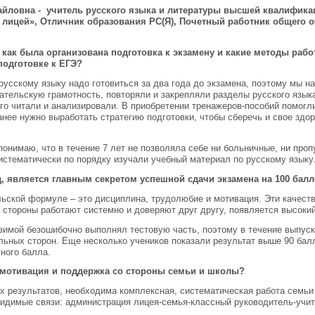
айловна - учитель русского языка и литературы высшей квалифик
 лицей», Отличник образования РС(Я), Почетный работник общего 
как была организована подготовка к экзамену и какие методы рабо
одготовке к ЕГЭ?
русскому языку надо готовиться за два года до экзамена, поэтому мы на
тательскую грамотность, повторяли и закрепляли разделы русского язык
го читали и анализировали. В приобретении тренажеров-пособий помог
нее нужно выработать стратегию подготовки, чтобы сберечь и свое здор
понимаю, что в течение 7 лет не позволяла себе ни больничные, ни пропу
истематически по порядку изучали учебный материал по русскому языку
д, является главным секретом успешной сдачи экзамена на 100 бал
льской формуле – это дисциплина, трудолюбие и мотивация. Эти качест
е стороны работают системно и доверяют друг другу, появляется высокий
 зимой безошибочно выполнял тестовую часть, поэтому в течение выпус
ильных сторон. Еще несколько учеников показали результат выше 90 бал
ного балла.
мотивация и поддержка со стороны семьи и школы?
х результатов, необходима комплексная, систематическая работа семьи
идимые связи: администрация лицея-семья-классный руководитель-учит