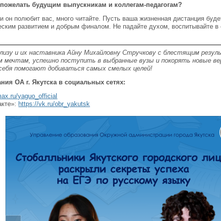
 пожелать будущим выпускникам и коллегам-педагогам?
и он полюбит вас, много читайте. Пусть ваша жизненная дистанция будет
еским развитием и добрым финалом. Не падайте духом, воспитывайте в 
Элизу и их наставника Айну Михайловну Стручкову с блестящим резу
им мечтам, успешно поступить в выбранные вузы и покорять новые ве
 себя помогают добиваться самых смелых целей!
ния ОА г. Якутска в социальных сетях:
max.ru/yaguo_official
акте»:
https://vk.ru/obr_yakutsk