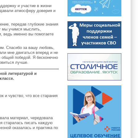
оддержку и участие в жизни
здавали атмосферу доверия и
ение, передав глубокие знания
у мы учимся мыслить,
, ведь именно вы помогаете
ям. Спасибо за вашу любовь,
али мне двигаться вперед и не
й общей победой. Я бесконечно
овиться лучше.
ной литературой и
классе.
к и чувство, что все старания
овала материал, чередовала
ия старалась писать каждую
езной оказалась и практика по