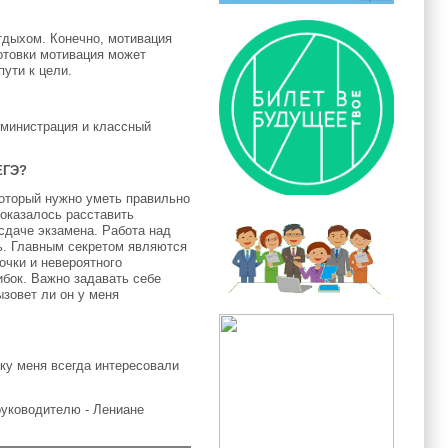
тдыхом. Конечно, мотивация
готовки мотивация может
пути к цели.
дминистрация и классный
ЕГЭ?
который нужно уметь правильно
 оказалось расставить
сдаче экзамена. Работа над
ь. Главным секретом являются
очки и невероятного
ибок. Важно задавать себе
ызовет ли он у меня
ку меня всегда интересовали
руководителю - Лениане