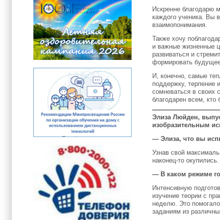
Искренне благодарю м
каждого ученика. Вы 
взаимопонимания.
Также хочу поблагода
и важные жизненные ц
развиваться и стреми
формировать будущее
И, конечно, самые те
поддержку, терпение 
сомневаться в своих 
благодарен всем, кто
Элиза Люйден, выпус
изобразительным иск
— Элиза, что вы исп
Узнав свой максимальн
наконец-то окупились.
— В каком режиме го
Интенсивную подготов
изучение теории с пр
неделю. Это помогало
заданиям из различны