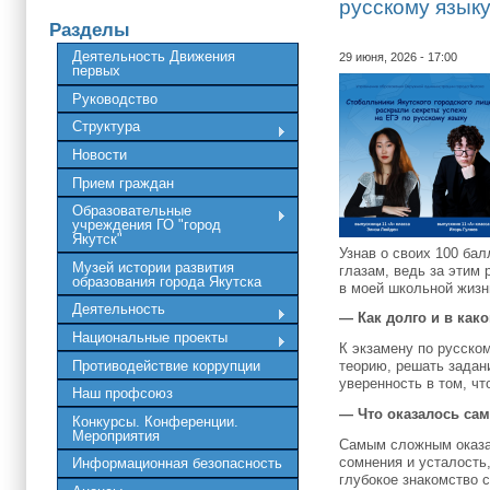
русскому язык
Разделы
Деятельность Движения
29 июня, 2026 - 17:00
первых
Руководство
Структура
Новости
Прием граждан
Образовательные
учреждения ГО "город
Якутск"
Узнав о своих 100 ба
Музей истории развития
глазам, ведь за этим
образования города Якутска
в моей школьной жизн
Деятельность
— Как долго и в как
Национальные проекты
К экзамену по русском
Противодействие коррупции
теорию, решать задан
уверенность в том, чт
Наш профсоюз
— Что оказалось са
Конкурсы. Конференции.
Мероприятия
Самым сложным оказал
сомнения и усталость
Информационная безопасность
глубокое знакомство с