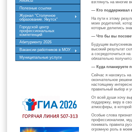
Анонсы
взглянуть на многие в
Полезные ссылки
— Кто поддерживал в
Журнал "Столичное
На пути к этому резу
образование. Якутск"
моих родителей, кото
Городской центр
которые делились зна
профессиональных
компетенций
— Что бы вы посове
Абитуриенту 2026
Будущим выпускникам 
высокий результат ск
Вакансии работников в МОУ
а сосредоточиться на 
Муниципальные услуги
обязательно получитс
— Куда планируете 
Сейчас я нахожусь на
окончательное решение
настоящему интересно
правильный выбор и у
От всей души хочу вы
поддержку, веру в св
атмосферы, в которой
Особые слова признат
профессионализм, муд
понимать правила русс
огромную роль в моем