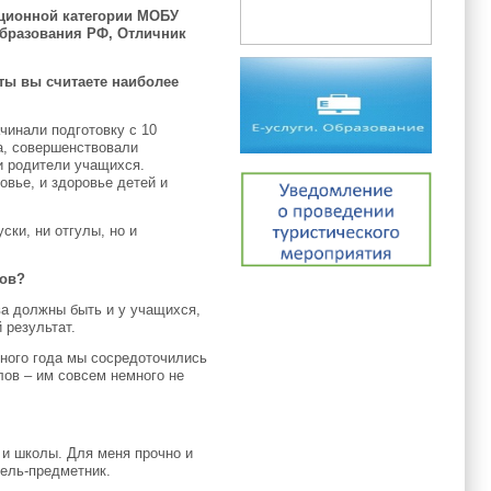
ационной категории МОБУ
образования РФ, Отличник
ты вы считаете наиболее
чинали подготовку с 10
а, совершенствовали
ли родители учащихся.
овье, и здоровье детей и
ски, ни отгулы, но и
.
лов?
ва должны быть и у учащихся,
 результат.
кного года мы сосредоточились
лов – им совсем немного не
 и школы. Для меня прочно и
ель-предметник.