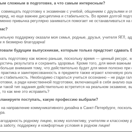
мым сложным в подготовке, а что самым интересным?
овмещать подготовку к экзаменам с учебой, общением с друзьями и о
перед, но еще важнее дисциплина и стабильность. Во время долгой под
именно привычка регулярно заниматься помогает не останавливаться на 
вас?
 сильную поддержку оказали моя семья, родные, друзья, учителя ЯГЛ, а
м я безмерно благодарна!
товали будущим выпускникам, которым только предстоит сдавать 
чать подготовку как можно раньше, поскольку время — ценный ресурс, 
достичь результата и сохранить здоровье. Кроме того, для меня важным
 больше внимания тому, что действительно будет для меня полезно при 
 практика и заинтересованность в предмете также играют ключевую рол
 и стабильность. Необходимо стараться учиться осознанно – не ради гал
готовки, а ради качественной подготовки, включающей в себя анализ ош
и такой тип задания действительно встретится на реальном экзамене, в
 то как мне это исправить?
 планируете поступать, какую профессию выбрали?
 на направление коммуникативного дизайна в Санкт-Петербурге, посколь
ра.
годарность родному лицею, всему коллективу, учителям и классному 
за заботу, поддержку и комфортные условия в родном лицее!