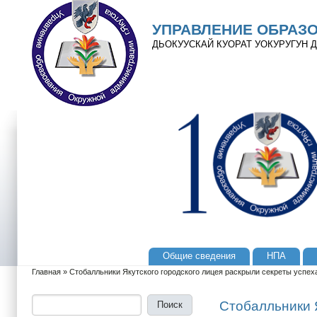
Перейти к основному содержанию
Skip to search
УПРАВЛЕНИЕ ОБРАЗ
ДЬОКУУСКАЙ КУОРАТ УОКУРУГУН
Общие сведения
НПА
Главное меню
Главная
»
Стобалльники Якутского городского лицея раскрыли секреты успех
Вы здесь
Поиск
Форма поиска
Стобалльники Я