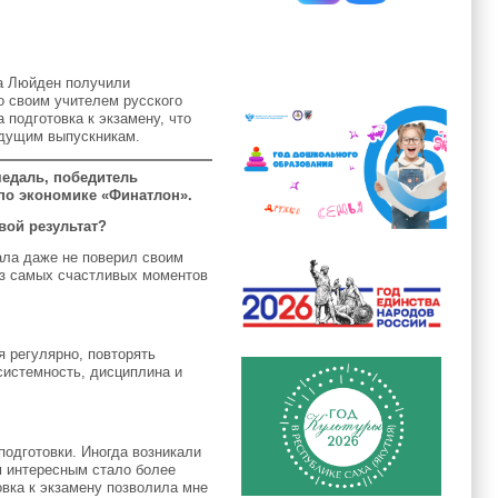
за Люйден получили
о своим учителем русского
 подготовка к экзамену, что
будущим выпускникам.
медаль, победитель
по экономике «Финатлон».
вой результат?
чала даже не поверил своим
 из самых счастливых моментов
я регулярно, повторять
системность, дисциплина и
одготовки. Иногда возникали
м интересным стало более
овка к экзамену позволила мне