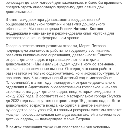
реновация детских лагерей для школьников, и было бы правильно
предусмотреть аналогичную программу для летних дач
дошкольников».
В ответ замдиректора Департамента государственной
общеобразовательной политики и развития дошкольного
образования Минпросвещения России
Наталья Костюк
поддержала инициативу
и рекомендовала опыт Якутска для
распространения на федеральном уровне.
Говоря о перспективах развития отрасли, Мария Петрова
подчеркнула значимость работы по трудовому воспитанию,
развитию инклюзивного образования, деятельности Советов
отцов в детских садах и организации летнего отдыха
дошкольников: «Мы и дальше будем идти в ногу со временем,
отвечая на современные вызовы. Отрадно, что наша работа
развивается не только содержательно, но и инфраструктурно. В
прошлом году был открыт новый детский сад в микрорайоне
“Спортивный”, в этом году планируется открытие дошкольного
отделения в Адаптивном образовательном комплексе и начало
строительства двух детских садов, ввод которых ожидается к
концу 2027 года. В соответствии с мастер-планом города Якутска
до 2032 года планируется построить еще 15 детских садов. Дети
дошкольного возраста всегда находятся в центре внимания
руководства всех уровней, а главным ресурсом системы остается
мощная профессиональная команда воспитателей и коллективов
детских садов», — подчеркнула Мария Петрова.
В рамках совещания также был представлен ряд успешных