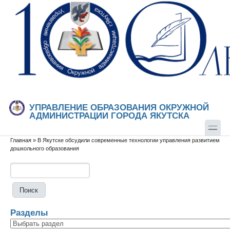
Перейти к основному содержанию
Skip to search
УПРАВЛЕНИЕ ОБРАЗОВАНИЯ ОКРУЖНОЙ
АДМИНИСТРАЦИИ ГОРОДА ЯКУТСКА
Главная
»
В Якутске обсудили современные технологии управления развитием
Вы здесь
дошкольного образования
Поиск
Форма поиска
Разделы