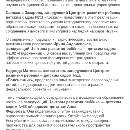
непрерывного профессионального роста педагогов и развитие
научно-методической деятельности в дошкольных учреждениях.
Сардаана
Захарова, заведующий Центром развития ребенка –
детским садом №51 «
Кэскил
»,
представила опыт реализации
партнерских проектов по учебно-методическому обеспечению
образовательных программ на родном языке, направленных на
сохранение языкового и культурного наследия народов Якутии.
О современных подходах к патриотическому воспитанию
дошкольников рассказала
Ирина Андриевская,
заведующий
Центр
ом
развития ребёнка —
детским садом
№102 «Подснежник».
В своем выступлении она представила
эффективные практики формирования гражданско-
патриотических ценностей у детей дошкольного возраста.
Надежда Матвеева, заместитель заведующего Центром
развития ребенка – детским садом №11
«Подснежник»,
представила опыт тьюторского сопровождения
детей, находящихся на длительном лечении, в рамках
федерального проекта «УчимЗнаем».
Тему международного сотрудничества в дошкольном образовании
раскрыла
заведующий
Центром развития ребёнка —
детским
садом №88 «Академия детства» Анна
Фёдорова.
Она поделилась опытом взаимодействия с
образовательными организациями Китайской Народной
Республики и рассказала о возможностях международного
партнерства для развития образовательного пространства
детского сада.