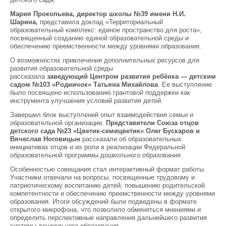
Мария Прокопьева, директор школы №39 имени Н.И.
Шарина,
представила доклад «Территориальный
образовательный комплекс: единое пространство для роста»,
посвященный созданию единой образовательной среды и
обеспечению преемственности между уровнями образования.
О возможностях привлечения дополнительных ресурсов для
развития образовательной среды
рассказала
заведующий
Центром развития ребёнка —
детским
садом №103 «Родничок» Татьяна Михайлова
. Ее выступление
было посвящено использованию грантовой поддержки как
инструмента улучшения условий развития детей.
Завершил блок выступлений опыт взаимодействия семьи и
образовательной организации.
Представители Союза отцов
детского сада №23 «Цветик-
семицветик
» Олег
Бускаров
и
Вячеслав Ноговицын
рассказали об образовательных
инициативах отцов и их роли в реализации Федеральной
образовательной программы дошкольного образования.
Особенностью совещания стал интерактивный формат работы.
Участники отвечали на вопросы, посвященные трудовому и
патриотическому воспитанию детей, повышению родительской
компетентности и обеспечению преемственности между уровнями
образования. Итоги обсуждений были подведены в формате
открытого микрофона, что позволило обменяться мнениями и
определить перспективные направления дальнейшего развития
системы дошкольного образования.