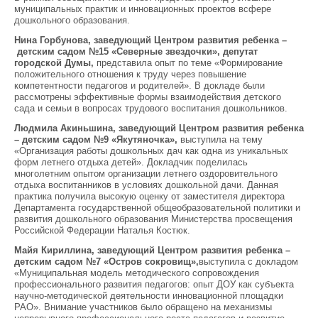
муниципальных практик и инновационных проектов всфере
дошкольного образования.
Нина Горбунова, заведующий
Центром развития ребенка –
детским садом №15 «Северные звездочки»
, депутат
городской Думы
,
представила опыт по теме «Формирование
положительного отношения к труду через повышение
компетентности педагогов и родителей». В докладе были
рассмотрены эффективные формы взаимодействия детского
сада и семьи в вопросах трудового воспитания дошкольников.
Людмила Акиньшина, заведующий Центром развития ребенка
– детским садом №9 «
Якутяночка
»,
выступила на тему
«Организация работы дошкольных дач как одна из уникальных
форм летнего отдыха детей». Докладчик поделилась
многолетним опытом организации летнего оздоровительного
отдыха воспитанников в условиях дошкольной дачи. Данная
практика получила высокую оценку от заместителя директора
Департамента государственной общеобразовательной политики и
развития дошкольного образования Министерства просвещения
Российской Федерации Наталья Костюк.
Майя Кириллина, заведующий Центром развития ребенка –
детским садом №7 «Остров сокровищ»,
выступила с докладом
«Муниципальная модель методического сопровождения
профессионального развития педагогов: опыт ДОУ как субъекта
научно-методической деятельности инновационной площадки
РАО». Внимание участников было обращено на механизмы