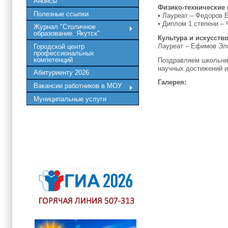
Анонсы
Физико-технические 
Полезные ссылки
• Лауреат – Федоров 
• Диплом 1 степени –
Журнал "Столичное
образование. Якутск"
Культура и искусств
Лауреат – Ефимов Эль
Городской центр
профессиональных
компетенций
Поздравляем школьник
научных достижений и
Абитуриенту 2026
Галерея:
Вакансии работников в МОУ
Муниципальные услуги