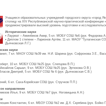
Учащиеся образовательных учреждений городского округа «город Як
столицу на ХIV Республиканской научно-практической конференции
продемонстрировали высокий уровень подготовки и исследовательс
Исторические науки
• Лауреат – Аминбеков Амир, 5 кл. МОБУ СОШ №6 (рук. Федорова А
• Диплом 1 степени – Ларионов Артём, 11 кл. МАОУ "Тулагинская СО
Дьячковская Л.Г.)
еские науки
анил, 7 кл. МАОУ СОШ №39 им. Н.И. Шарина (рук. Софронова З.Е., Вас
Роберт, 10 кл. МОБУ СОШ №25 (рук. Слепцова В.П.)
 Михайлов Сарыал, 9 кл. МОБУ СОШ №25 (рук. Эртюкова О.В.)
 Власов Дмитрий, 5 кл. МОБУ СОШ № 6 (рук. Дьячковская С.В.)
и
ний, 6 кл. Саха-Корейская СОШ (рук. Стручков П.П.)
кое направление
емезов Илья, 9 кл. МОБУ СОШ №7 (рук. Ноговицына А.Н.)
ки
люшин Константин, 6 кл. МБОУ СОШ №2 им. Д.Х. Скрябина (рук. Бойко Г