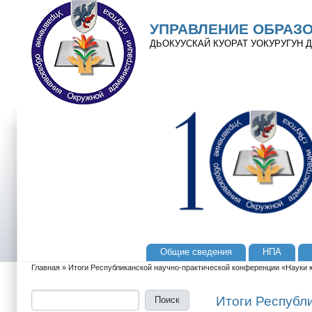
Перейти к основному содержанию
Skip to search
УПРАВЛЕНИЕ ОБРАЗ
ДЬОКУУСКАЙ КУОРАТ УОКУРУГУН
Общие сведения
НПА
Главное меню
Главная
»
Итоги Республиканской научно-практической конференции «Науки
Вы здесь
Поиск
Форма поиска
Итоги Республ