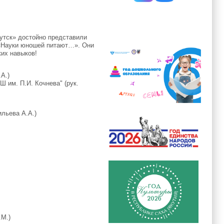
утск» достойно представили
 «Науки юношей питают…». Они
ких навыков!
.А.)
Ш им. П.И. Кочнева" (рук.
ильева А.А.)
.М.)