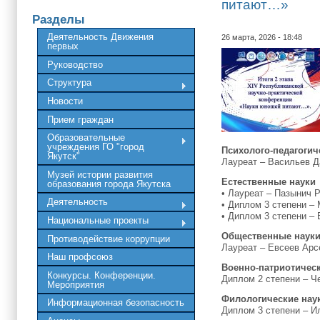
питают…»
Разделы
Деятельность Движения
26 марта, 2026 - 18:48
первых
Руководство
Структура
Новости
Прием граждан
Образовательные
учреждения ГО "город
Психолого-педагогич
Якутск"
Лауреат – Васильев Д
Музей истории развития
Естественные науки
образования города Якутска
• Лауреат – Пазынич 
Деятельность
• Диплом 3 степени –
• Диплом 3 степени –
Национальные проекты
Общественные наук
Противодействие коррупции
Лауреат – Евсеев Арсе
Наш профсоюз
Военно-патриотичес
Конкурсы. Конференции.
Диплом 2 степени – Ч
Мероприятия
Филологические нау
Информационная безопасность
Диплом 3 степени – И