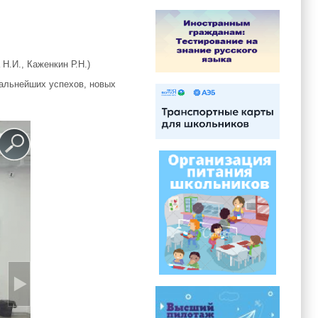
Н.И., Каженкин Р.Н.)
альнейших успехов, новых