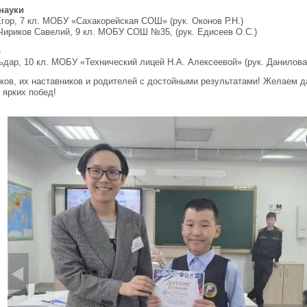
науки
Егор, 7 кл. МОБУ «Сахакорейская СОШ» (рук. Оконов Р.Н.)
 Чириков Савелий, 9 кл. МОБУ СОШ №35, (рук. Едисеев О.С.)
о
дар, 10 кл. МОБУ «Технический лицей Н.А. Алексеевой» (рук. Данилова 
ов, их наставников и родителей с достойными результатами! Желаем д
 ярких побед!