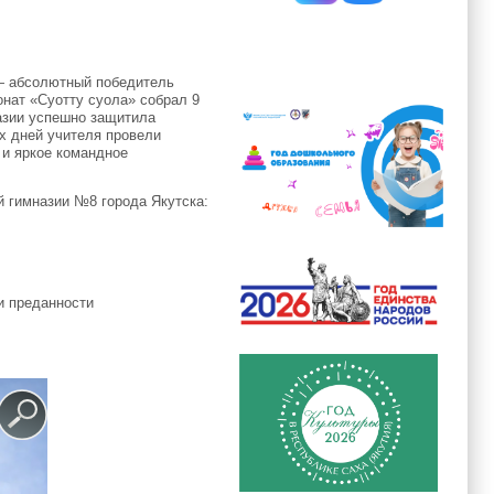
— абсолютный победитель
онат «Суотту суола» собрал 9
азии успешно защитила
ух дней учителя провели
 и яркое командное
й гимназии №8 города Якутска:
и преданности