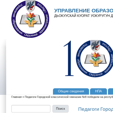
Перейти к основному содержанию
Skip to search
УПРАВЛЕНИЕ ОБРАЗ
ДЬОКУУСКАЙ КУОРАТ УОКУРУГУН
Общие сведения
НПА
Главное меню
Главная
»
Педагоги Городской классической гимназии №8 победили на респу
Вы здесь
Поиск
Форма поиска
Педагоги Горо