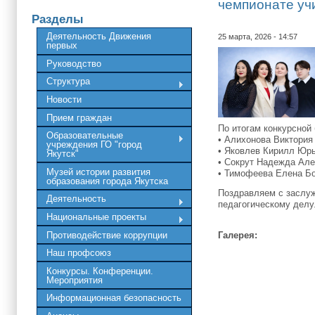
чемпионате уч
Разделы
Деятельность Движения
25 марта, 2026 - 14:57
первых
Руководство
Структура
Новости
Прием граждан
По итогам конкурсной
Образовательные
• Алихонова Виктория
учреждения ГО "город
• Яковлев Кирилл Юр
Якутск"
• Сокрут Надежда Але
Музей истории развития
• Тимофеева Елена Бо
образования города Якутска
Поздравляем с заслуж
Деятельность
педагогическому дел
Национальные проекты
Противодействие коррупции
Галерея:
Наш профсоюз
Конкурсы. Конференции.
Мероприятия
Информационная безопасность