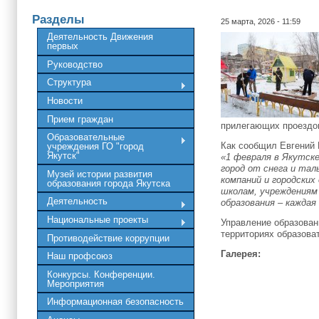
Разделы
25 марта, 2026 - 11:59
Деятельность Движения
первых
Руководство
Структура
Новости
Прием граждан
прилегающих проездов
Образовательные
Как сообщил Евгений 
учреждения ГО "город
Якутск"
«1 февраля в Якутске
город от снега и та
Музей истории развития
компаний и городских
образования города Якутска
школам, учреждениям 
Деятельность
образования – кажда
Национальные проекты
Управление образован
территориях образова
Противодействие коррупции
Галерея:
Наш профсоюз
Конкурсы. Конференции.
Мероприятия
Информационная безопасность