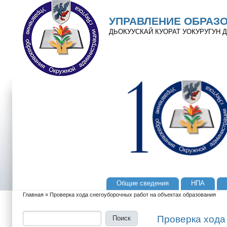
Перейти к основному содержанию
Skip to search
УПРАВЛЕНИЕ ОБРАЗ
ДЬОКУУСКАЙ КУОРАТ УОКУРУГУН
Общие сведения
НПА
Главное меню
Главная
»
Проверка хода снегоуборочных работ на объектах образования
Вы здесь
Поиск
Форма поиска
Проверка хода