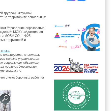
чей группой Окружной
от на территориях социальных
ком Управления образования
еждений: МОКУ «Адаптивная
с» и МОБУ СОШ №25.
вых территорий и
 снега:
цев планируется очистить
омов силами управляющих
тся социальным объектам,
ва по линии Управления
ому графику».
ния снегоуборочных работ на