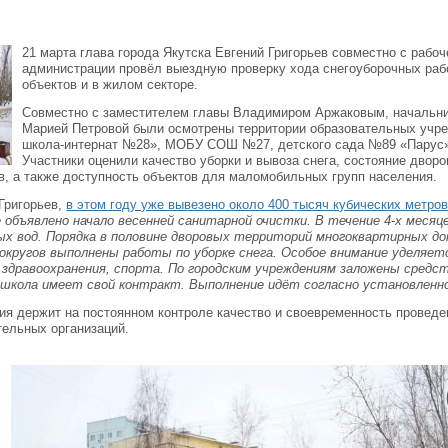
21 марта глава города Якутска Евгений Григорьев совместно с рабо
администрации провёл выездную проверку хода снегоуборочных раб
объектов и в жилом секторе.
Совместно с заместителем главы Владимиром Аржаковым, начальни
Марией Петровой были осмотрены территории образовательных учр
школа-интернат №28», МОБУ СОШ №27, детского сада №89 «Пару
Участники оценили качество уборки и вывоза снега, состояние дворо
, а также доступность объектов для маломобильных групп населения.
Григорьев,
в этом году уже вывезено около 400 тысяч кубических метров
 объявлено начало весенней санитарной очистки. В течение 4-х меся
лых вод. Порядка в половине дворовых территорий многоквартирных д
 округов выполнены работы по уборке снега. Особое внимание уделяе
здравоохранения, спорта. По городским учреждениям заложены средст
я школа имеет свой контракт. Выполнение идёт согласно установленн
ия держит на постоянном контроле качество и своевременность проведе
тельных организаций.