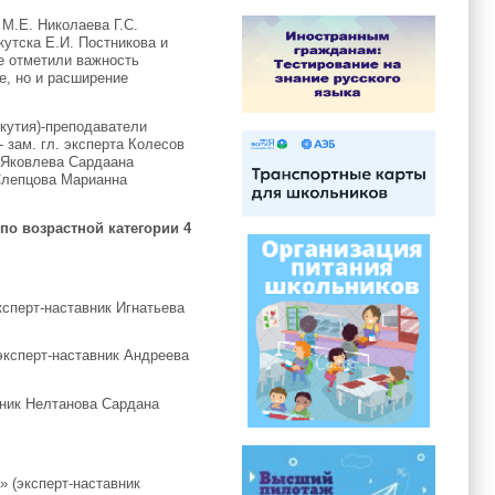
М.Е. Николаева Г.С.
утска Е.И. Постникова и
е отметили важность
е, но и расширение
кутия)-преподаватели
 зам. гл. эксперта Колесов
 Яковлева Сардаана
Слепцова Марианна
по возрастной категории 4
сперт-наставник Игнатьева
эксперт-наставник Андреева
вник Нелтанова Сардана
 (эксперт-наставник