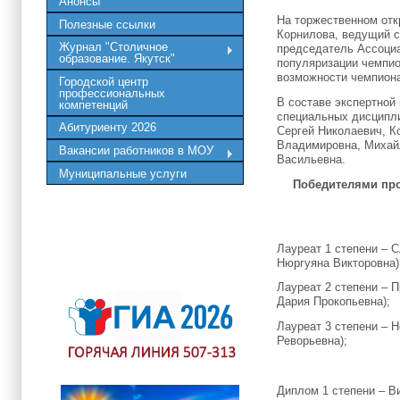
Анонсы
На торжественном отк
Полезные ссылки
Корнилова, ведущий с
Журнал "Столичное
председатель Ассоциа
образование. Якутск"
популяризации чемпио
возможности чемпион
Городской центр
профессиональных
В составе экспертной
компетенций
специальных дисципли
Абитуриенту 2026
Сергей Николаевич, К
Владимировна, Михайл
Вакансии работников в МОУ
Васильевна.
Муниципальные услуги
Победителями про
Лауреат 1 степени – 
Нюргуяна Викторовна)
Лауреат 2 степени – 
Дария Прокопьевна);
Лауреат 3 степени – 
Реворьевна);
Диплом 1 степени – В