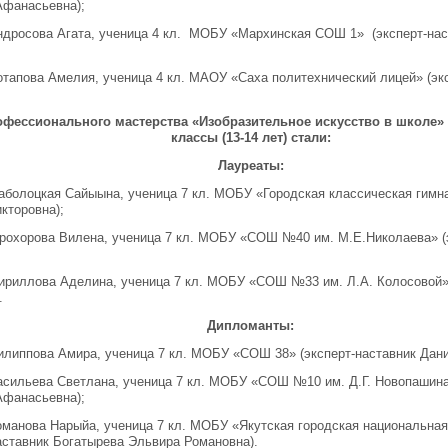
Афанасьевна);
ндросова Агата, ученица 4 кл. МОБУ «Мархинская СОШ 1» (эксперт-нас
отапова Амелия, ученица 4 кл. МАОУ «Саха политехнический лицей» (эк
фессионального мастерства «Изобразительное искусство в школе» 
классы (13-14 лет) стали:
Лауреаты:
Заболоцкая Сайыына, ученица 7 кл. МОБУ «Городская классическая гимна
кторовна);
Прохорова Вилена, ученица 7 кл. МОБУ «СОШ №40 им. М.Е.Николаева» (
Кириллова Аделина, ученица 7 кл. МОБУ «СОШ №33 им. Л.А. Колосовой» 
.
Дипломанты:
илиппова Амира, ученица 7 кл. МОБУ «СОШ 38» (эксперт-наставник Дан
асильева Светлана, ученица 7 кл. МОБУ «СОШ №10 им. Д.Г. Новопашина
Афанасьевна);
оманова Нарыйа, ученица 7 кл. МОБУ «Якутская городская национальная 
аставник Богатырева Эльвира Романовна).