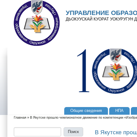
Перейти к основному содержанию
Skip to search
УПРАВЛЕНИЕ ОБРАЗ
ДЬОКУУСКАЙ КУОРАТ УОКУРУГУН
Общие сведения
НПА
Главное меню
Главная
»
В Якутске прошло чемпионатное движение по компетенции «Изобра
Вы здесь
Поиск
Форма поиска
В Якутске про