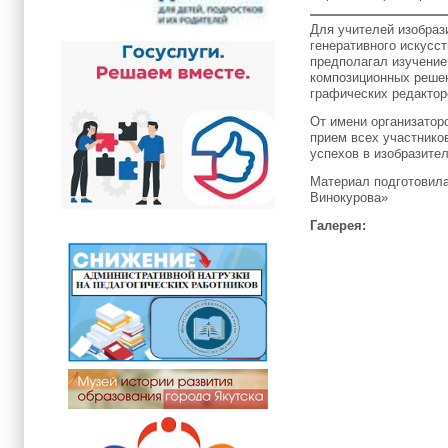
Для учителей изобраз
генеративного искусс
предполагал изучение
композиционных решен
графических редактор
От имени организато
прием всех участнико
успехов в изобразите
Материал подготовила
Винокурова»
Галерея: