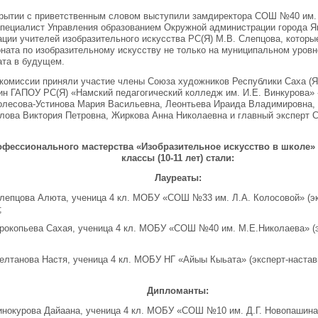
рытии с приветственным словом выступили замдиректора СОШ №40 им. 
пециалист Управления образованием Окружной администрации города Як
ции учителей изобразительного искусства РС(Я) М.В. Слепцова, которы
ната по изобразительному искусству не только на муниципальном уровн
ата в будущем.
 комиссии приняли участие члены Союза художников Республики Саха (Я
н ГАПОУ РС(Я) «Намский педагогический колледж им. И.Е. Винкурова» -
олесова-Устинова Мария Васильевна, Леонтьева Ираида Владимировна,
ова Виктория Петровна, Жиркова Анна Николаевна и главный эксперт 
фессионального мастерства «Изобразительное искусство в школе» 
классы (10-11 лет) стали:
Лауреаты:
Слепцова Алюта, ученица 4 кл. МОБУ «СОШ №33 им. Л.А. Колосовой» (эк
;
Прокопьева Сахая, ученица 4 кл. МОБУ «СОШ №40 им. М.Е.Николаева» (
Нелтанова Настя, ученица 4 кл. МОБУ НГ «Айыы Кыьата» (эксперт-наста
Дипломанты:
инокурова Дайаана, ученица 4 кл. МОБУ «СОШ №10 им. Д.Г. Новопашина»