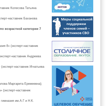
тавник Колесова Татьяна
сперт-наставник Баханова
по возрастной категории 7
зия 8» (эксперт-наставник
эксперт-наставник Андреева
(эксперт-наставник Игнатьева
илова Маргарита Еремеевна);
» (эксперт-наставник
гимназия им.А.Г и Н.К.