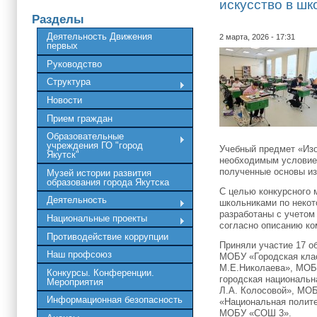
искусство в шк
Разделы
Деятельность Движения
2 марта, 2026 - 17:31
первых
Руководство
Структура
Новости
Прием граждан
Образовательные
учреждения ГО "город
Учебный предмет «Изо
Якутск"
необходимым условие
полученные основы из
Музей истории развития
образования города Якутска
С целью конкурсного 
Деятельность
школьниками по некот
разработаны с учетом
Национальные проекты
согласно описанию ком
Противодействие коррупции
Приняли участие 17 о
Наш профсоюз
МОБУ «Городская кла
М.Е.Николаева», МО
Конкурсы. Конференции.
городская националь
Мероприятия
Л.А. Колосовой», МО
Информационная безопасность
«Национальная полит
МОБУ «СОШ 3».