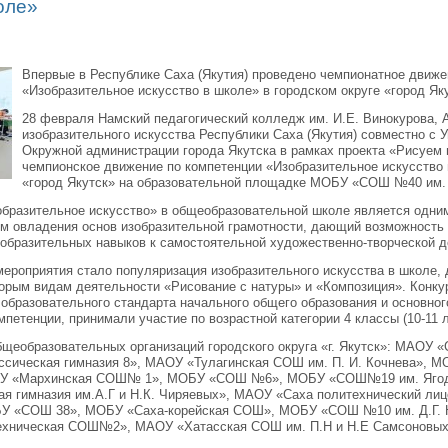
оле»
Впервые в Республике Саха (Якутия) проведено чемпионатное движе
«Изобразительное искусство в школе» в городском округе «город Як
28 февраля Намский педагогический колледж им. И.Е. Винокурова, 
изобразительного искусства Республики Саха (Якутия) совместно с 
Окружной администрации города Якутска в рамках проекта «Рисуем 
чемпионское движение по компетенции «Изобразительное искусство 
«город Якутск» на образовательной площадке МОБУ «СОШ №40 им. 
бразительное искусство» в общеобразовательной школе является одни
м овладения основ изобразительной грамотности, дающий возможност
образительных навыков к самостоятельной художественно-творческой д
мероприятия стало популяризация изобразительного искусства в школе,
орым видам деятельности «Рисование с натуры» и «Композиция». Конку
 образовательного стандарта начального общего образования и основног
петенции, принимали участие по возрастной категории 4 классы (10-11 ле
бщеобразовательных организаций городского округа «г. Якутск»: МАОУ
ссическая гимназия 8», МАОУ «Тулагинская СОШ им. П. И. Кочнева»,
БУ «Мархинская СОШ№ 1», МОБУ «СОШ №6», МОБУ «СОШ№19 им. Ягодк
ная гимназия им.А.Г и Н.К. Чиряевых», МАОУ «Саха политехнический л
БУ «СОШ 38», МОБУ «Саха-корейская СОШ», МОБУ «СОШ №10 им. Д.Г.
ехническая СОШ№2», МАОУ «Хатасская СОШ им. П.Н и Н.Е Самсоновых