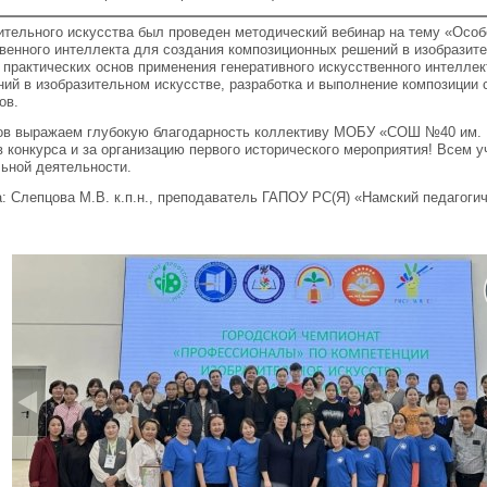
ительного искусства был проведен методический вебинар на тему «Осо
твенного интеллекта для создания композиционных решений в изобразит
 практических основ применения генеративного искусственного интеллек
ий в изобразительном искусстве, разработка и выполнение композиции 
ов.
ров выражаем глубокую благодарность коллективу МОБУ «СОШ №40 им. 
в конкурса и за организацию первого исторического мероприятия! Всем 
льной деятельности.
: Слепцова М.В. к.п.н., преподаватель ГАПОУ РС(Я) «Намский педагоги