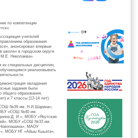
ние по компетенции
утск».
Ассоциация учителей
Управлением образования
все», анонсировал впервые
в школе» в городском округе
М.Е. Николаева».
м из специальных дисциплин,
ь обучающимся реализовывать
еятельности.
 демонстрация овладения
рсные задания были
о общего образования,
т) и 7 классы (13-14 лет).
 «СОШ №39 им. Н.И.Шарина»,
 МОБУ «СОШ №40 им.
ина Д. И.», МОБУ «Якутская
ицей», МОБУ «СОШ №33 им.
 Новопашина», МАОУ
», МОБУ НГ «Айыы Кыьата»,