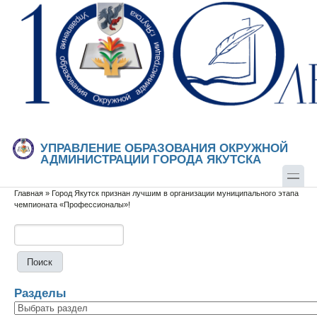
Перейти к основному содержанию
Skip to search
УПРАВЛЕНИЕ ОБРАЗОВАНИЯ ОКРУЖНОЙ
АДМИНИСТРАЦИИ ГОРОДА ЯКУТСКА
Главная
»
Город Якутск признан лучшим в организации муниципального этапа
Вы здесь
чемпионата «Профессионалы»!
Поиск
Форма поиска
Разделы