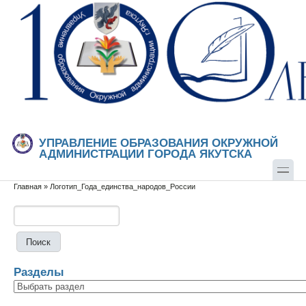
Перейти к основному содержанию
Skip to search
УПРАВЛЕНИЕ ОБРАЗОВАНИЯ ОКРУЖНОЙ
АДМИНИСТРАЦИИ ГОРОДА ЯКУТСКА
Главная
»
Логотип_Года_единства_народов_России
Вы здесь
Поиск
Форма поиска
Разделы