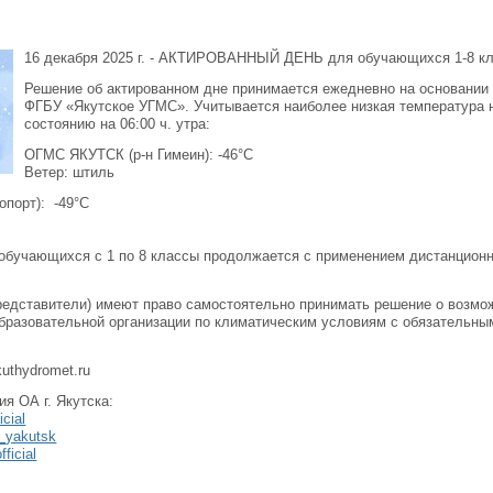
16 декабря 2025 г. - АКТИРОВАННЫЙ ДЕНЬ для обучающихся 1-8 к
Решение об актированном дне принимается ежедневно на основании
ФГБУ «Якутское УГМС». Учитывается наиболее низкая температура н
состоянию на 06:00 ч. утра:
ОГМС ЯКУТСК (р-н Гимеин): -46°C
Ветер: штиль
порт): -49°C
обучающихся с 1 по 8 классы продолжается с применением дистанцион
редставители) имеют право самостоятельно принимать решение о возм
разовательной организации по климатическим условиям с обязательны
uthydromet.ru
я ОА г. Якутска:
cial
_yakutsk
ficial