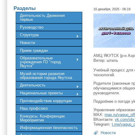
Разделы
16 декабря, 2025 - 06:19
Деятельность Движения
первых
Руководство
Структура
Новости
Прием граждан
АМЦ ЯКУТСК (р-н Аэро
Образовательные
Ветер: штиль
учреждения ГО "город
Якутск"
Учебный процесс для 
Музей истории развития
технологий.
образования города Якутска
Родители (законные п
Деятельность
обучающимися общеоб
руководителя.
Национальные проекты
Противодействие коррупции
Подробнее о погоде yk
Наш профсоюз
Управление образовани
MAX:
max.ru/yaguo_offi
Конкурсы. Конференции.
ВКонтакте:
vk.com/obr
Мероприятия
Telegram:
t.me/yaguo_of
Информационная безопасность
Новости