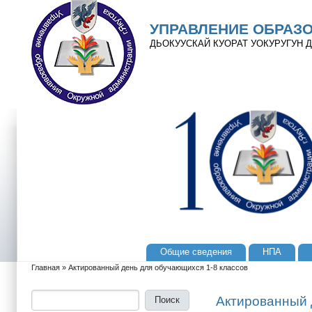
Перейти к основному содержанию
Skip to search
УПРАВЛЕНИЕ ОБРАЗ
ДЬОКУУСКАЙ КУОРАТ УОКУРУГУН
Общие сведения
НПА
Главное меню
Главная
»
Актированный день для обучающихся 1-8 классов
Вы здесь
Поиск
Форма поиска
Актированный 