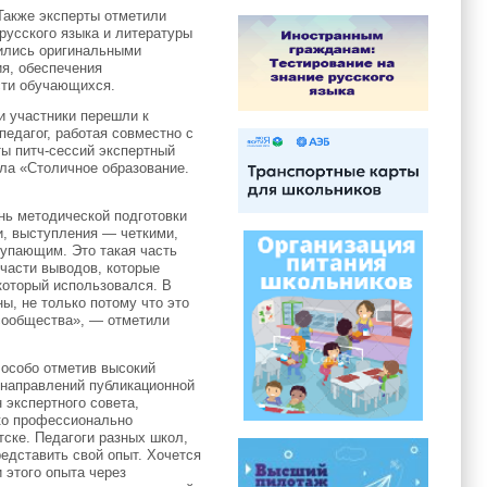
Также эксперты отметили
усского языка и литературы
лились оригинальными
я, обеспечения
сти обучающихся.
и участники перешли к
педагог, работая совместно с
ты питч-сессий экспертный
ла «Столичное образование.
нь методической подготовки
и, выступления — четкими,
тупающим. Это такая часть
 части выводов, которые
который использовался. В
ы, не только потому что это
сообщества», — отметили
 особо отметив высокий
 направлений публикационной
 экспертного совета,
ько профессионально
тске. Педагоги разных школ,
едставить свой опыт. Хочется
 этого опыта через