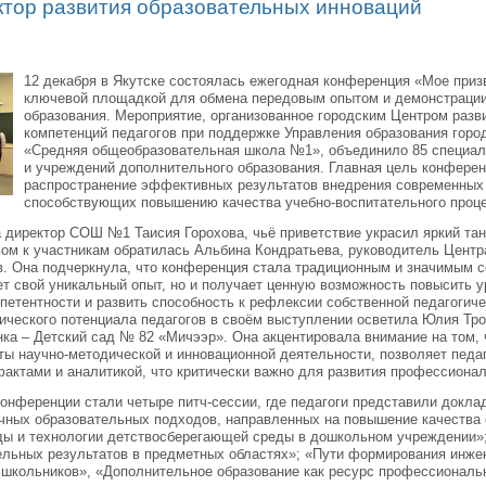
ктор развития образовательных инноваций
12 декабря в Якутске состоялась ежегодная конференция «Мое призв
ключевой площадкой для обмена передовым опытом и демонстрации
образования. Мероприятие, организованное городским Центром раз
компетенций педагогов при поддержке Управления образования горо
«Средняя общеобразовательная школа №1», объединило 85 специали
и учреждений дополнительного образования. Главная цель конферен
распространение эффективных результатов внедрения современных 
способствующих повышению качества учебно-воспитательного проце
директор СОШ №1 Таисия Горохова, чьё приветствие украсил яркий та
ом к участникам обратилась Альбина Кондратьева, руководитель Цент
в. Она подчеркнула, что конференция стала традиционным и значимым с
ет свой уникальный опыт, но и получает ценную возможность повысить 
петентности и развить способность к рефлексии собственной педагогич
тического потенциала педагогов в своём выступлении осветила Юлия 
нка – Детский сад № 82 «Мичээр». Она акцентировала внимание на том, 
ы научно-методической и инновационной деятельности, позволяет педаг
актами и аналитикой, что критически важно для развития профессионал
онференции стали четыре питч-сессии, где педагоги представили докл
чных образовательных подходов, направленных на повышение качества 
ды и технологии детствосберегающей среды в дошкольном учреждении»
ельных результатов в предметных областях»; «Пути формирования инже
 школьников», «Дополнительное образование как ресурс профессиональ