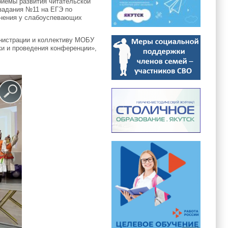
риемы развития читательской
 задания №11 на ЕГЭ по
чинения у слабоуспевающих
инистрации и коллективу МОБУ
и и проведения конференции»,