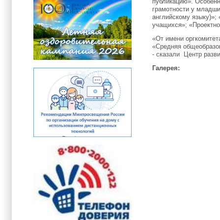
публикацию». Особенн
грамотности у младши
английскому языку)»;
учащихся»; «Проектно
«От имени оргкомитет
«Средняя общеобразов
- сказали
Центр разв
Галерея: