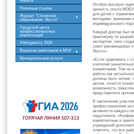
Анонсы
Особую высокую оцен
Полезные ссылки
ценность опыта МОБУ 
для детей с ограниче
Журнал "Столичное
методами, приемами 
образование. Якутск"
индивидуального подх
Городской центр
профессиональных
Каждый доклад был вн
компетенций
практикуму по разраб
экспертом, смог созд
Абитуриенту 2026
совет рекомендовал л
Вакансии работников в МОУ
Якутск».
Муниципальные услуги
«Если сравнивать с с
учителей значительно
конкретными. Тем не 
работы как актуально
должны быть четкие, 
целом, хочется сказат
возможность трансляц
представители оргкоми
В заключение участни
профессионализм эксп
активности каждого п
подытожила: «Конфере
компетентные и заинте
учреждений дополните
отметить, что все ра