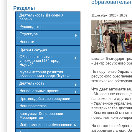
образовательн
Разделы
Деятельность Движения
11 декабря, 2025 - 18:39
первых
Руководство
Структура
Новости
Прием граждан
Образовательные
школа» благодаря тре
учреждения ГО "город
«Центр ресурсного об
Якутск"
По поручению Управле
Музей истории развития
образования города Якутска
ресурсного обеспечен
техническое обслужив
Деятельность
Что дает автоматиза
Национальные проекты
- Мгновенное оповеще
Противодействие коррупции
напряжения и других 
- Удаленное управлен
Наш профсоюз
электричества дистан
- Комплексный монито
Конкурсы. Конференции.
Мероприятия
позволяет контролиро
Информационная безопасность
На сегодняшний день 
загородные лагеря. З