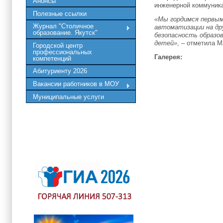
Анонсы
инженерной коммуник
Полезные ссылки
«Мы гордимся первым
Журнал "Столичное
автоматизации на др
образование. Якутск"
безопасность образо
детей»
, – отметила 
Городской центр
профессиональных
Галерея:
компетенций
Абитуриенту 2026
Вакансии работников в МОУ
Муниципальные услуги