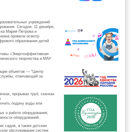
образовательных учреждений
ования. Сегодня, 11 декабря,
ска Мария Петрова и
ычкина провели осмотр
ифрового образования детей
иативы «Энергоэффективная
нического творчества и МАУ
тации объектов — "Центр
 службы, отвечающей за
ечках, прорывах труб, скачках
.
лючить подачу воды или
ых о работе оборудования,
вности оборудований.
х садов, а также детские
еское обслуживание систем