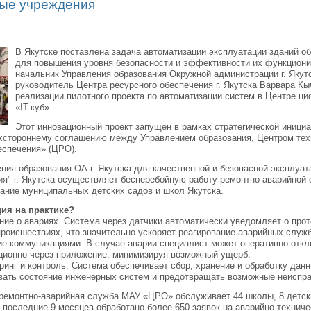
ые учреждения
В Якутске поставлена задача автоматизации эксплуатации зданий 
для повышения уровня безопасности и эффективности их функционир
начальник Управления образования Окружной администрации г. Якут
руководитель Центра ресурсного обеспечения г. Якутска Варвара К
реализации пилотного проекта по автоматизации систем в Центре ц
«IT-куб».
Этот инновационный проект запущен в рамках стратегической иниц
хстороннему соглашению между Управлением образования, Центром тех
еспечения» (ЦРО).
ния образования ОА г. Якутска для качественной и безопасной эксплуа
ия" г. Якутска осуществляет бесперебойную работу ремонтно-аварийной
ание муниципальных детских садов и школ Якутска.
ция на практике?
ние о авариях. Система через датчики автоматически уведомляет о прот
происшествиях, что значительно ускоряет реагирование аварийных служб
ие коммуникациями. В случае аварии специалист может оперативно отк
ционно через приложение, минимизируя возможный ущерб.
ринг и контроль. Система обеспечивает сбор, хранение и обработку данн
вать состояние инженерных систем и предотвращать возможные неиспра
ремонтно-аварийная служба МАУ «ЦРО» обслуживает 44 школы, 8 детски
а последние 9 месяцев обработано более 650 заявок на аварийно-технич