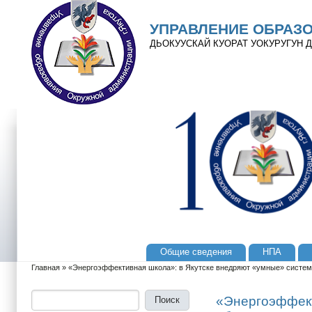
Перейти к основному содержанию
Skip to search
УПРАВЛЕНИЕ ОБРАЗ
ДЬОКУУСКАЙ КУОРАТ УОКУРУГУН
Общие сведения
НПА
Главное меню
Главная
»
«Энергоэффективная школа»: в Якутске внедряют «умные» систем
Вы здесь
Поиск
Форма поиска
«Энергоэффект