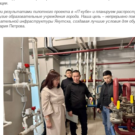
ации.
и результатами пилотного проекта в «IT-кубе» и планируем распро
угие образовательные учреждения города. Наша цель – непрерывно 
вательной инфраструктуры Якутска, создавая лучшие условия для об
Мария Петрова.