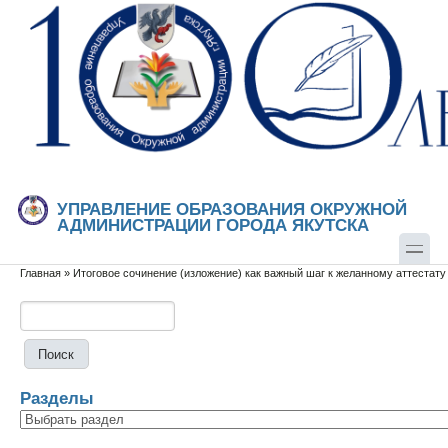
Перейти к основному содержанию
Skip to search
УПРАВЛЕНИЕ ОБРАЗОВАНИЯ ОКРУЖНОЙ
АДМИНИСТРАЦИИ ГОРОДА ЯКУТСКА
Главная
»
Итоговое сочинение (изложение) как важный шаг к желанному аттестату
Вы здесь
Поиск
Форма поиска
Разделы