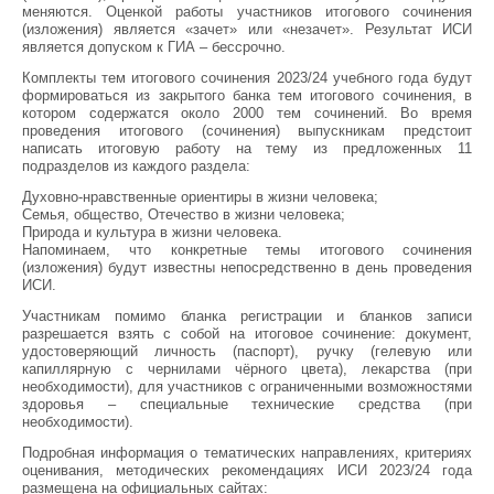
меняются. Оценкой работы участников итогового сочинения
(изложения) является «зачет» или «незачет». Результат ИСИ
является допуском к ГИА – бессрочно.
Комплекты тем итогового сочинения 2023/24 учебного года будут
формироваться из закрытого банка тем итогового сочинения, в
котором содержатся около 2000 тем сочинений. Во время
проведения итогового (сочинения) выпускникам предстоит
написать итоговую работу на тему из предложенных 11
подразделов из каждого раздела:
Духовно-нравственные ориентиры в жизни человека;
Семья, общество, Отечество в жизни человека;
Природа и культура в жизни человека.
Напоминаем, что конкретные темы итогового сочинения
(изложения) будут известны непосредственно в день проведения
ИСИ.
Участникам помимо бланка регистрации и бланков записи
разрешается взять с собой на итоговое сочинение: документ,
удостоверяющий личность (паспорт), ручку (гелевую или
капиллярную с чернилами чёрного цвета), лекарства (при
необходимости), для участников с ограниченными возможностями
здоровья – специальные технические средства (при
необходимости).
Подробная информация о тематических направлениях, критериях
оценивания, методических рекомендациях ИСИ 2023/24 года
размещена на официальных сайтах: