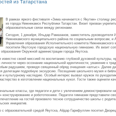
остей из Татарстана
В рамках яркого фестиваля «Зима начинается с Якутии» столицу ре
из города Нижнекамск Республики Татарстан. Визит призван укрепит
образовательные связи между регионами.
Сегодня, 1 декабря, Ильдар Рамазанов, заместитель руководителя 
Нижнекамского муниципального района по социальным вопросам, и 
Управления образования Исполнительного комитета Нижнекамского 
посетили Якутскую городскую национальную гимназию. Их визит со
 образования Окружной администрации города Якутска.
е известно своей миссией по воспитанию глубокой духовной культуры, н
и личности через осознание национальной идентичности, уважение к тра
собым радушием, проведя священный обряд очищения «алгыс». Далее ди
я делегации подробную экскурсию. Посещение школьного музея и библи
ии и культурному наследию. Особый интерес вызвал кружок по рукодели
астерство в изготовлении национальных кукол. Гости также оценили ка
чальные классы, где педагоги и дети с увлечением демонстрировали на
о» конструированию и робототехнике. Педагоги гимназии представили с
 впечатление на гостей произвело тесное сотрудничество школы с родите
льских инициатив.
 с образовательной средой Якутска, Айдар Гарифуллин посетил Дворец 