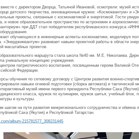
и вместе с директором Дворца, Татьяной Ивановой, осмотрели: музей ист
ворце детского творчества, инновационные кружки: «Космоквантум» и «Э
ельные проекты, связанные с космонавтикой и энергетикой. Гости увиде
а, и новое образовательное пространство по астрономии и аэрокосмиче
ванториум» при ДДТ стал победителем республиканского конкурса «ИН
 оборудования.
жает обучающихся в инженерные аспекты космонавтики, моделируя пол
а. «Энерджиквантум» развивает навыки проектной работы в области энерг
ей масштабных проектов.
бразовательного маршрута стала школа №40 им. М.Е. Николаева. Дире
ила уникальную концепцию учреждения.
 центром патриотического воспитания, посвященным героям Великой Оте
ссийской Федерации.
урсы обучения по сетевому договору с Центром развития военно-спорти
рировали навыки огневой подготовки (сборка автомата) и тактической 
нтерактивный музей имени первого президента Республики Саха (Якути
едицинского класса, кружок по кулинарии, кружок шитья, учебный блок,
ратуры и культуры.
ым шагом на пути развития межрегионального сотрудничества и обмена
публикой Саха (Якутия) и Республикой Татарстан.
vk.com/album-215781577_308231445