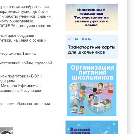
ории развития образования
нерджиквантум», где были
ли работы учеников, снимки,
скому образованию.
НОСФЕРА», получив грант на
ный цикл создания
етики, начиная с основ и
ктор школы, Галина
чественной войны, трудовой
вной подготовки «ВОИН».
медицины.
я) Михаила Ефимовича
 посвященный изучению
 лучшими образовательными