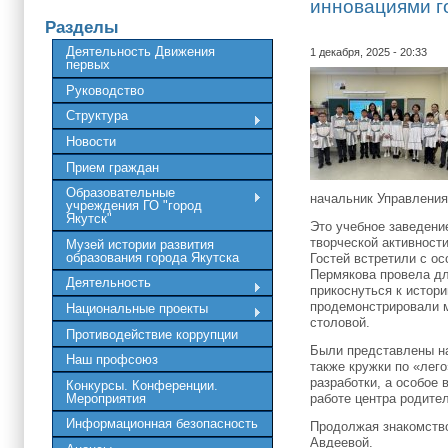
инновациями г
Разделы
Деятельность Движения
1 декабря, 2025 - 20:33
первых
Руководство
Структура
Новости
Прием граждан
Образовательные
начальник Управления
учреждения ГО "город
Якутск"
Это учебное заведени
творческой активност
Музей истории развития
образования города Якутска
Гостей встретили с о
Пермякова провела дл
Деятельность
прикоснуться к истор
продемонстрировали м
Национальные проекты
столовой.
Противодействие коррупции
Были представлены на
Наш профсоюз
также кружки по «лег
разработки, а особое
Конкурсы. Конференции.
Мероприятия
работе центра родите
Информационная безопасность
Продолжая знакомство
Авдеевой.