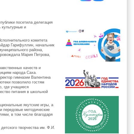
спублики посетила делегация
ь культурные и
Исполнительного комитета
Айдар Гарифуллин, начальник
муниципального района,
провождала Мария Петрова,
равственных качеств и
дициям народа Саха.
ректор гимназии Валентина
отеки позволило гостям
ю, где учащиеся
чество питания в школьной
циональные якутские игры, а
вои передовые методические
лями, в том числе благодаря
детского творчества им. Ф.И.