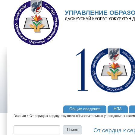
Перейти к основному содержанию
Skip to search
УПРАВЛЕНИЕ ОБРАЗ
ДЬОКУУСКАЙ КУОРАТ УОКУРУГУН
Общие сведения
НПА
Главное меню
Главная
»
От сердца к сердцу: якутские образовательные учреждения знакомя
Вы здесь
Поиск
Форма поиска
От сердца к се