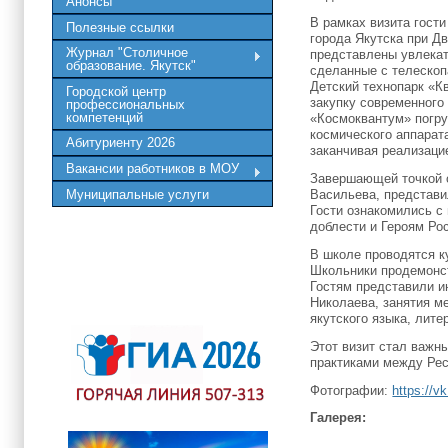
Анонсы
В рамках визита гост
Полезные ссылки
города Якутска при Д
Журнал "Столичное
представлены увлекат
образование. Якутск"
сделанные с телескоп
Детский технопарк «К
Городской центр
закупку современного
профессиональных
компетенций
«Космоквантум» погру
космического аппарат
Абитуриенту 2026
заканчивая реализаци
Вакансии работников в МОУ
Завершающей точкой о
Муниципальные услуги
Васильева, представ
Гости ознакомились с
доблести и Героям Ро
В школе проводятся к
Школьники продемонст
Гостям представили и
Николаева, занятия м
якутского языка, лите
Этот визит стал важн
практиками между Рес
Фотографии:
https://
Галерея: