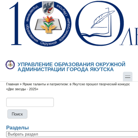
Перейти к основному содержанию
Skip to search
УПРАВЛЕНИЕ ОБРАЗОВАНИЯ ОКРУЖНОЙ
АДМИНИСТРАЦИИ ГОРОДА ЯКУТСКА
Главная
»
Яркие таланты и патриотизм: в Якутске прошел творческий конкурс
Вы здесь
«Две звезды - 2025»
Поиск
Форма поиска
Разделы