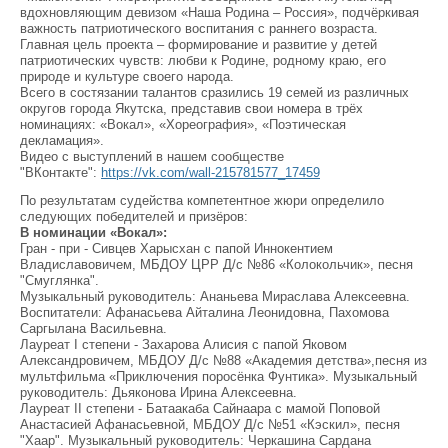
вдохновляющим девизом «Наша Родина – Россия», подчёркивая
важность патриотического воспитания с раннего возраста.
Главная цель проекта – формирование и развитие у детей
патриотических чувств: любви к Родине, родному краю, его
природе и культуре своего народа.
Всего в состязании талантов сразились 19 семей из различных
округов города Якутска, представив свои номера в трёх
номинациях: «Вокал», «Хореография», «Поэтическая
декламация».
Видео с выступлений в нашем сообществе
"ВКонтакте":
https://vk.com/wall-215781577_17459
По результатам судейства компетентное жюри определило
следующих победителей и призёров:
В номинации «Вокал»:
Гран - при - Сивцев Харысхан с папой Иннокентием
Владиславовичем, МБДОУ ЦРР Д/с №86 «Колокольчик», песня
"Смуглянка".
Музыкальный руководитель: Ананьева Мираслава Алексеевна.
Воспитатели: Афанасьева Айталина Леонидовна, Пахомова
Саргылана Васильевна.
Лауреат I степени - Захарова Алисия с папой Яковом
Александровичем, МБДОУ Д/с №88 «Академия детства»,песня из
мультфильма «Приключения поросёнка Фунтика». Музыкальный
руководитель: Дьяконова Ирина Алексеевна.
Лауреат II степени - Батаакаба Сайнаара с мамой Поповой
Анастасией Афанасьевной, МБДОУ Д/с №51 «Кэскил», песня
"Хаар". Музыкальный руководитель: Черкашина Сардана