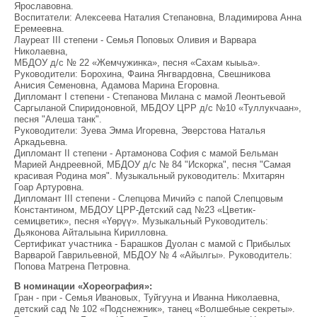
Ярославовна.
Воспитатели: Алексеева Наталия Степановна, Владимирова Анна
Еремеевна.
Лауреат III степени - Семья Поповых Оливия и Варвара
Николаевна,
МБДОУ д/с № 22 «Жемчужинка», песня «Сахам кыыьа».
Руководители: Борохина, Фаина Янгвардовна, Свешникова
Анисия Семеновна, Адамова Марина Егоровна.
Дипломант I степени - Степанова Милана с мамой Леонтьевой
Саргыланой Спиридоновной, МБДОУ ЦРР д/с №10 «Туллукчаан»,
песня "Алеша танк".
Руководители: Зуева Эмма Игоревна, Эверстова Наталья
Аркадьевна.
Дипломант II степени - Артамонова София с мамой Бельман
Марией Андреевной, МБДОУ д/с № 84 "Искорка", песня "Самая
красивая Родина моя". Музыкальный руководитель: Мхитарян
Гоар Артуровна.
Дипломант III степени - Слепцова Мичийэ с папой Слепцовым
Константином, МБДОУ ЦРР-Детский сад №23 «Цветик-
семицветик», песня «Үөрүү». Музыкальный Руководитель:
Дьяконова Айталыына Кирилловна.
Сертификат участника - Барашков Дуолан с мамой с Прибылых
Варварой Гаврильевной, МБДОУ № 4 «Айылгы». Руководитель:
Попова Матрена Петровна.
В номинации «Хореография»:
Гран - при - Семья Ивановых, Туйгууна и Иванна Николаевна,
детский сад № 102 «Подснежник», танец «Волшебные секреты».