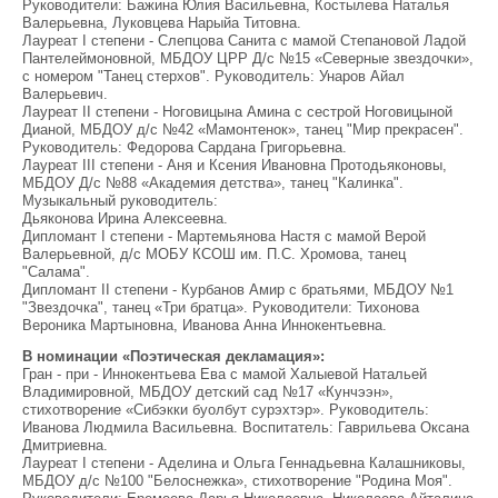
Руководители: Бажина Юлия Васильевна, Костылева Наталья
Валерьевна, Луковцева Нарыйа Титовна.
Лауреат I степени - Слепцова Санита с мамой Степановой Ладой
Пантелеймоновной, МБДОУ ЦРР Д/с №15 «Северные звездочки»,
с номером "Танец стерхов". Руководитель: Унаров Айал
Валерьевич.
Лауреат II степени - Ноговицына Амина с сестрой Ноговицыной
Дианой, МБДОУ д/с №42 «Мамонтенок», танец "Мир прекрасен".
Руководитель: Федорова Сардана Григорьевна.
Лауреат III степени - Аня и Ксения Ивановна Протодьяконовы,
МБДОУ Д/с №88 «Академия детства», танец "Калинка".
Музыкальный руководитель:
Дьяконова Ирина Алексеевна.
Дипломант I степени - Мартемьянова Настя с мамой Верой
Валерьевной, д/с МОБУ КСОШ им. П.С. Хромова, танец
"Салама".
Дипломант II степени - Курбанов Амир с братьями, МБДОУ №1
"Звездочка", танец «Три братца». Руководители: Тихонова
Вероника Мартыновна, Иванова Анна Иннокентьевна.
В номинации «Поэтическая декламация»:
Гран - при - Иннокентьева Ева с мамой Халыевой Натальей
Владимировной, МБДОУ детский сад №17 «Кунчээн»,
стихотворение «Сибэкки буолбут сурэхтэр». Руководитель:
Иванова Людмила Васильевна. Воспитатель: Гаврильева Оксана
Дмитриевна.
Лауреат I степени - Аделина и Ольга Геннадьевна Калашниковы,
МБДОУ д/с №100 "Белоснежка», стихотворение "Родина Моя".