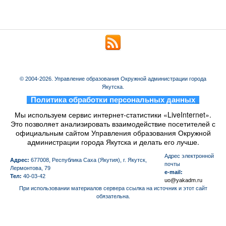
© 2004-2026. Управление образования Окружной администрации города
Якутска.
_
Политика обработки персональных данных
_
Мы используем сервис интернет-статистики «LiveInternet».
Это позволяет анализировать взаимодействие посетителей с
официальным сайтом Управления образования Окружной
администрации города Якутска и делать его лучше.
Aдрес электронной
Адрес:
677008, Республика Саха (Якутия), г. Якутск,
почты
Лермонтова, 79
e-mail:
Тел:
40-03-42
uo@yakadm.ru
При использовании материалов сервера ссылка на источник и этот сайт
обязательна.