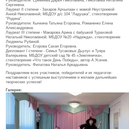
Руководители: Еремеева Дарья Николаевна, Николаева Айталина
Сергеевна.
Лауреат II степени - Захаров Арчылаан с мамой Неустроевой
Анной Николаевной, МБДОУ д/с 104 "Ладушка", стихотворение
"Родина".
Руководители: Кычкина Татьяна Егоровна, Романенко Елена
Александровна.
Лауреат III степени - Макарова Арина с бабушкой Тураховой
Натальей Николаевной, МБДОУ №20 «Надежда», стихотворение
Людмилы Рубиной.
Руководитель: Егорова Сахая Егоровна.
Дипломант I степени - Семья Тусаковых Дьулус и Туяра
Валерьевна. МБДОУ детский сад № 45 «Земляничка»,
стихотворение «Что такое День Победы», автор А.Усачев.
Руководитель: Филатова Наталья Аркадьевна.
Поздравляем всех участников, победителей и их педагогов-
наставников с успешным выступлением и желаем дальнейших
творческих успехов!
Галерея: