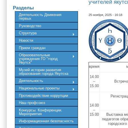
учителей якутс
Разделы
Деятельность Движения
25 ноября, 2025 - 16:18
первых
Руководство
Структура
Новости
Прием граждан
Образовательные
учреждения ГО "город
Якутск"
время
Музей истории развития
образования города Якутска
14.00
Деятельность
–
Встреча
15.00
Национальные проекты
Противодействие коррупции
Регистрац
Наш профсоюз
14.00
–
Конкурсы. Конференции.
Мероприятия
15.00
Выставка ме
педагогов обр
Информационная безопасность
городского