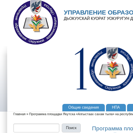
Перейти к основному содержанию
Skip to search
УПРАВЛЕНИЕ ОБРАЗ
ДЬОКУУСКАЙ КУОРАТ УОКУРУГУН
Общие сведения
НПА
Главное меню
Главная
»
Программа площадки Якутска «Алгыстаах сахам тыла» на республик
Вы здесь
Поиск
Форма поиска
Программа пло