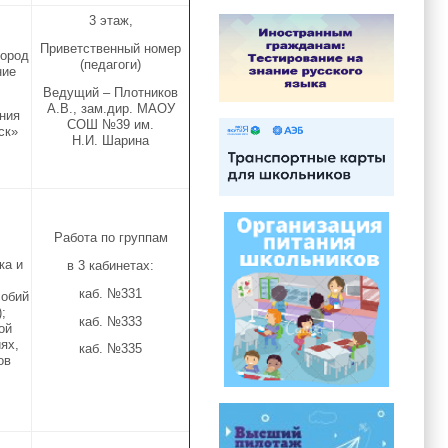
3 этаж,
Приветственный номер
город
(педагоги)
ние
Ведущий – Плотников
А.В., зам.дир. МАОУ
ния
СОШ №39 им.
ск»
Н.И. Шарина
Работа по группам
ка и
в 3 кабинетах:
каб. №331
собий
;
каб. №333
ой
ях,
каб. №335
ов