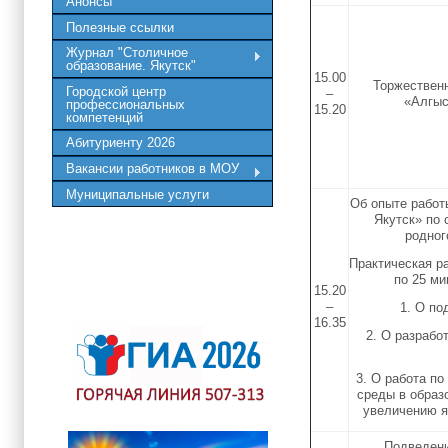
Анонсы
Полезные ссылки
Журнал "Столичное
образование. Якутск"
15.00
Торжествен
Городской центр
–
«Алгыс
профессиональных
15.20
компетенций
Абитуриенту 2026
Вакансии работников в МОУ
Муниципальные услуги
Об опыте работ
Якутск» по 
родног
Практическая р
по 25 ми
15.20
–
1. О по
16.35
2. О разрабо
3. О работа п
среды в образ
увеличению я
Подведени