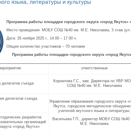
кого языка, литературы и культуры
Программа работы
площадки городского округа «город Якутск» 
Место проведения: МОБУ СОШ №40 им. М.Е. Николаева, 3 этаж (ул.
Дата: 26 ноября 2025 г., 14.00 – 17.00 ч.
Общее количество участников – 70 человек
Программа работы
площадки городского округа «город Якутс
мероприятие
ответственные
Корнилова Г.С., зам. Директора по УВР М
 делегатов съезда
СОШ №40 им. М.Е. Николаева
ия делегатов съезда
Управление образования городского округа «
Якутск, городское методическое объедине
учителей якутского языка и литературы;
тодических разработок
Васильева Г.П., директор МОБУ СОШ №40 
азовательных организаций
М.Е. Николаева
 округа «город Якутск»