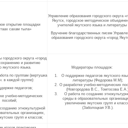
Управление образования городского округа «
Якутск, городское методическое объедине
ное открытие площадки
учителей якутского языка и литературы
таах сахам тыла»
Вручение благодарственных писем Управле
образования городского округа «город Якут
ы городского округа «город
сохранению и развитию
о якутского языка.
Модераторы площадок:
абота по группам (вертушка
О поддержке педагогов якутского язы
н. в каждой группе):
литературы (Федорова М.М);
О разработке учебно-методических по
ддержке педагогов;
(Новгородова В.С., Томтосова Е.А.)
О работа по созданию этнокультурн
тке учебно-методических
среды в образовательных организаци
пособий;
увеличению якутских групп и класс
(Заболоцкая У.В.).
о созданию этнокультурной
овательных организациях,
кутских групп и классов;
е итогов практикума.