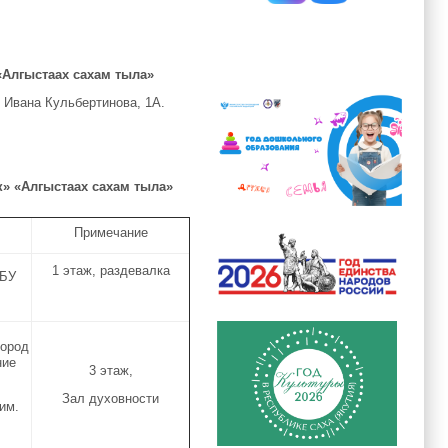
«Алгыстаах сахам тыла»
 Ивана Кульбертинова, 1А.
к» «Алгыстаах сахам тыла»
Примечание
1 этаж, раздевалка
ОБУ
город
ние
3 этаж,
Зал духовности
им.