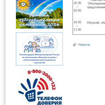
16.35
Обсуждение
–
предложени
16.50
16.50
Оhуохай, о
–
17.00
Новости