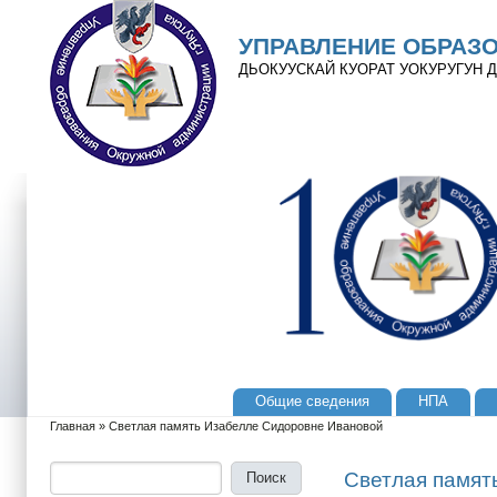
Перейти к основному содержанию
Skip to search
УПРАВЛЕНИЕ ОБРАЗ
ДЬОКУУСКАЙ КУОРАТ УОКУРУГУН
Общие сведения
НПА
Главное меню
Главная
»
Светлая память Изабелле Сидоровне Ивановой
Вы здесь
Поиск
Форма поиска
Светлая памят