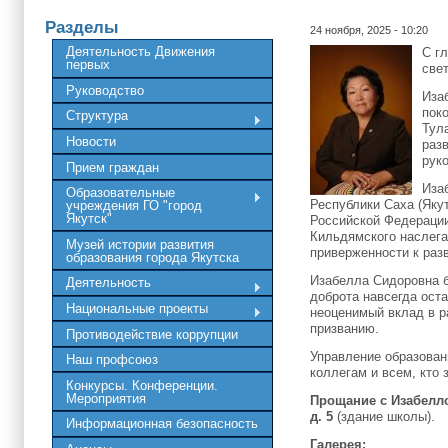
Разделы
24 ноября, 2025 - 10:20
Деятельность Движения
С г
первых
све
Руководство
Иза
пок
Структура
Тул
Новости
раз
рук
Прием граждан
Иза
Образовательные
Республики Саха (Яку
учреждения ГО "город
Якутск"
Российской Федерации
Кильдямского наслега
Музей истории развития
приверженности к раз
образования города Якутска
Изабелла Сидоровна б
Деятельность
доброта навсегда оста
Национальные проекты
неоценимый вклад в р
призванию.
Противодействие коррупции
Управление образован
Наш профсоюз
коллегам и всем, кто
Конкурсы. Конференции.
Мероприятия
Прощание с Изабелл
д. 5
(здание школы).
Информационная безопасность
Галерея: