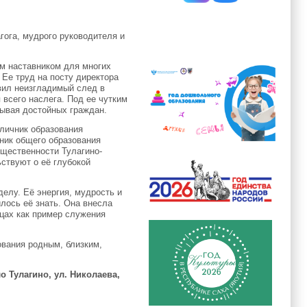
ога, мудрого руководителя и
м наставником для многих
Ее труд на посту директора
вил неизгладимый след в
 всего наслега. Под ее чутким
тывая достойных граждан.
личник образования
тник общего образования
бщественности Тулагино-
ствуют о её глубокой
елу. Её энергия, мудрость и
илось её знать. Она внесла
дцах как пример служения
ования родным, близким,
ло Тулагино, ул. Николаева,