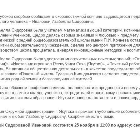
лубокой скорбью сообщаем о скоропостижной кончине выдающегося педаг
тлого человека – Ивановой Изабеллы Сидоровны.
белла Сидоровна была учителем математики высшей категории, истинны
олений учеников, щедро делясь своими знаниями и любовью к предмету. 
агинской средней общеобразовательной школы имени П.И. Кочнева оста
витии образовательного учреждения, сделав его центром притяжения для
оводством школа процветала, внедряя инновационные методики и воспи
белла Сидоровна была удостоена многочисленных почетных званий: «От
тия)», «Наставник агрошкол Республики Саха (Якутия)», «Почетный рабо
». Её активная общественная деятельность в качестве председателя о
 и звание «Почетный житель Тулагино-Кильдямского наслега» свидетель
витию родной земли и благополучию её жителей.
ыла образцом профессионализма, человечности и преданности своему д
нутся в памяти коллег, учеников, их родителей и всех, кому посчастлив
азвитие системы образования Якутии и навсегда останется в наших сер
ия Окружной администрации г. Якутска выражает глубочайшие соболезн
 знал и любил Изабеллу Сидоровну. Скорбим вместе с вами.
ой Сидоровной Ивановой состоится
25 ноября
в 11:00 по адресу: се