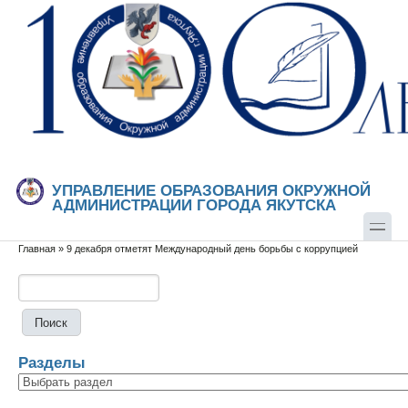
Перейти к основному содержанию
Skip to search
УПРАВЛЕНИЕ ОБРАЗОВАНИЯ ОКРУЖНОЙ
АДМИНИСТРАЦИИ ГОРОДА ЯКУТСКА
Главная
»
9 декабря отметят Международный день борьбы с коррупцией
Вы здесь
Поиск
Форма поиска
Разделы