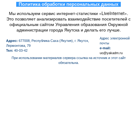
_
Политика обработки персональных данных
_
Мы используем сервис интернет-статистики «LiveInternet».
Это позволяет анализировать взаимодействие посетителей с
официальным сайтом Управления образования Окружной
администрации города Якутска и делать его лучше.
Aдрес электронной
Адрес:
677008, Республика Саха (Якутия), г. Якутск,
почты
Лермонтова, 79
e-mail:
Тел:
40-03-42
uo@yakadm.ru
При использовании материалов сервера ссылка на источник и этот сайт
обязательна.