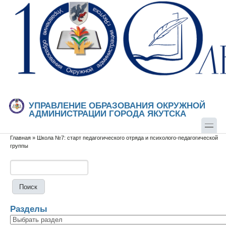
Перейти к основному содержанию
Skip to search
УПРАВЛЕНИЕ ОБРАЗОВАНИЯ ОКРУЖНОЙ
АДМИНИСТРАЦИИ ГОРОДА ЯКУТСКА
Главная
»
Школа №7: старт педагогического отряда и психолого-педагогической
Вы здесь
группы
Поиск
Форма поиска
Разделы