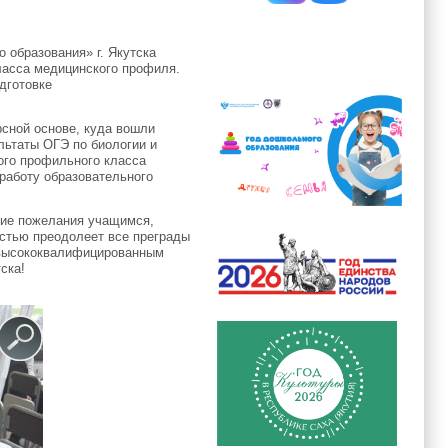
 образования» г. Якутска
класса медицинского профиля.
дготовке
.
рсной основе, куда вошли
льтаты ОГЭ по биологии и
ого профильного класса
работу образовательного
ние пожелания учащимся,
естью преодолеет все преграды
т высококвалифицированным
ска!