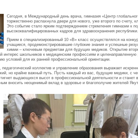
Сегодня, в Международный день врача, гимназия «Центр глобального
торжественно распахнула двери для нового, уже второго по счету, 
Это событие стало ярким подтверждением стремления гимназии к по
высококвалифицированных кадров для здравоохранения республики
Прием в специализированный 10 «В» класс осуществлялся на конку
учащиеся, продемонстрировавшие глубокие знания и успешные резу
химии – ключевым предметам для будущих медиков. Открытие втор
й интерес школьников к медицинским профессиям и целенаправленную 
ию условий для их ранней профессиональной ориентации.
, педагогический коллектив и управление образования выражает искрен
кий, но крайне важный путь. Пусть каждый из вас, будущие медики, с ч
остигнет выдающихся высот в профессиональной деятельности и стане
ным вносить неоценимый вклад в здоровье и благополучие жителей Якут