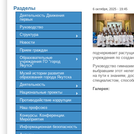
Разделы
6 октября, 2025 - 19:45
Деятельность Движения
первых
Руководство
Структура
Новости
Прием граждан
подчеркивает растущи
учреждения по создан
Образовательные
учреждения ГО "город
Якутск"
Руководство гимназии
выбравшим этот нелег
Музей истории развития
на пути к знаниям, д
образования города Якутска
специалистом, способ
Деятельность
Галерея:
Национальные проекты
Противодействие коррупции
Наш профсоюз
Конкурсы. Конференции.
Мероприятия
Информационная безопасность