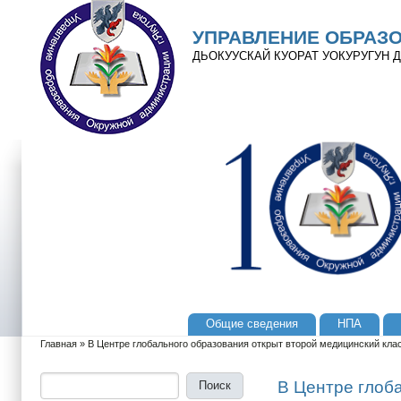
Перейти к основному содержанию
Skip to search
УПРАВЛЕНИЕ ОБРАЗ
ДЬОКУУСКАЙ КУОРАТ УОКУРУГУН
Общие сведения
НПА
Главное меню
Главная
»
В Центре глобального образования открыт второй медицинский кла
Вы здесь
Поиск
Форма поиска
В Центре глоб