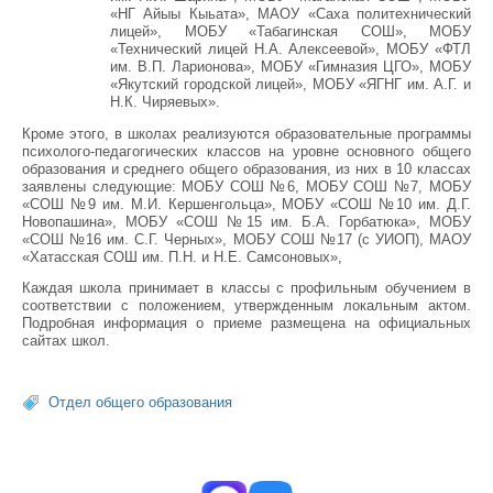
«НГ Айыы Кыьата», МАОУ «Саха политехнический
лицей», МОБУ «Табагинская СОШ», МОБУ
«Технический лицей Н.А. Алексеевой», МОБУ «ФТЛ
им. В.П. Ларионова», МОБУ «Гимназия ЦГО», МОБУ
«Якутский городской лицей», МОБУ «ЯГНГ им. А.Г. и
Н.К. Чиряевых».
Кроме этого, в школах реализуются образовательные программы
психолого-педагогических классов на уровне основного общего
образования и среднего общего образования, из них в 10 классах
заявлены следующие: МОБУ СОШ №6, МОБУ СОШ №7, МОБУ
«СОШ №9 им. М.И. Кершенгольца», МОБУ «СОШ №10 им. Д.Г.
Новопашина», МОБУ «СОШ №15 им. Б.А. Горбатюка», МОБУ
«СОШ №16 им. С.Г. Черных», МОБУ СОШ №17 (с УИОП), МАОУ
«Хатасская СОШ им. П.Н. и Н.Е. Самсоновых»,
Каждая школа принимает в классы с профильным обучением в
соответствии с положением, утвержденным локальным актом.
Подробная информация о приеме размещена на официальных
сайтах школ.
Отдел общего образования