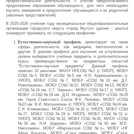
профессиональной деятельности, с учетом предполагаемого
продолжения образования обучающихся, для чего необходимо
изучить намерения и предпочтения обучающихся и их родителей
(законных представителей).
В 2025-2026 учебном году муниципальные общеобразовательные
организации городского округа «город Якутск» (далее – школы)
планируют принимать по следующим профилям:
Естественно-научный профиль
ориентирует на такие
сферы деятельности, как медицина, биотехнологии и
другие. В данном профиле для изучения на углубленном
уровне выбираются учебные предметы и дополнительные
курсы преимущественно из предметных областей
"Естественно-научные предметы". Данный профиль
заявлен 32 школами: МАОУ НПСОШ №2 (с УИОП), МОБУ
СОШ №3, МОБУ «СОШ №5 им. Н.О. Кривошапкина» (с
УИОП), МОБУ СОШ №7, МОБУ «СОШ №10 им. Д.Г.
Новопашина», МОБУ СОШ №12, МОБУ СОШ №13, МОБУ
«СОШ №16 им. С.Г. Черных», МОБУ СОШ №17 (с УИОП),
МОБУ «СОШ №19 им. Д.И. Ягодкина», МОБУ «СОШ №20
им. Героя Советского Союза Ф.К. Попова», МОБУ «СОШ
№23 им. В.И. Малышкина» (с УИОП), МОБУ «СОШ №24 им.
С.И. Климакова», МОБУ СОШ №26 (с УИОП), МОБУ СОШ
№27, МОБУ СОШ №29 (с УИОП), МОБУ СОШ №31 (с
УИОП), МОБУ СОШ №32, МОБУ СОШ №35, МАОУ «СОШ
№39 им. Н.И. Шарина», МОБУ «СОШ №40 им. М.Е.
Николаева», МОБУ «Мархинская СОШ №1», МОБУ «НГ
Айыы Кыьата», МОБУ «Саха гимназия», МОБУ «Саха-