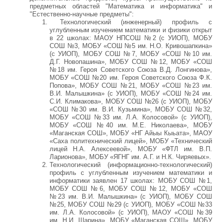
предметных областей "Математика и информатика" и
"Естественно-научные предметы":
Технологический (инженерный) профиль с
углубленным изучением математики и физики открыт
в 22 школах: МАОУ НПСОШ №2 (с УИОП), МОБУ
СОШ №3, МОБУ «СОШ №5 им. Н.О. Кривошапкина»
(с УИОП), МОБУ СОШ №7, МОБУ «СОШ №10 им.
Д.Г. Новопашина», МОБУ СОШ №12, МОБУ «СОШ
№18 им. Героя Советского Союза В.Д. Лонгинова»,
МОБУ «СОШ №20 им. Героя Советского Союза Ф.К.
Попова», МОБУ СОШ №21, МОБУ «СОШ №23 им.
В.И. Малышкина» (с УИОП), МОБУ «СОШ №24 им.
С.И. Климакова», МОБУ СОШ №26 (с УИОП), МОБУ
«СОШ №30 им. В.И. Кузьмина», МОБУ СОШ №32,
МОБУ «СОШ №33 им. Л.А. Колосовой» (с УИОП),
МОБУ «СОШ №40 им. М.Е. Николаева», МОБУ
«Маганская СОШ», МОБУ «НГ Айыы Кыьата», МАОУ
«Саха политехнический лицей», МОБУ «Технический
лицей Н.А. Алексеевой», МОБУ «ФТЛ им. В.П.
Ларионова», МОБУ «ЯГНГ им. А.Г. и Н.К. Чиряевых».
Технологический (информационно-технологический)
профиль с углубленным изучением математики и
информатики заявлен 17 школах: МОБУ СОШ №1,
МОБУ СОШ №6, МОБУ СОШ №12, МОБУ «СОШ
№23 им. В.И. Малышкина» (с УИОП), МОБУ СОШ
№25, МОБУ СОШ №29 (с УИОП), МОБУ «СОШ №33
им. Л.А. Колосовой» (с УИОП), МАОУ «СОШ №39
им. Н.И. Шарина», МОБУ «Маганская СОШ», МОБУ