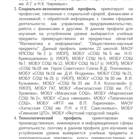
им. А.Г. и Н.К. Чиряевых».
Социально-экономический профиль
ориентирует на
профессии, связанные с социальной сферой, финансами и
экономикой, с обработкой информации, с такими сферами
деятельности, как управление, предпринимательство,
работа с финансами и другими. В данном профиле для
изучения на углубленном уровне выбираются учебные
предметы преимущественно из предметных областей
"Математика и информатика", "Общественно-научные
предметы". Данный профиль заявлен 22 школой: МАОУ
НПСОШ №2 (с УИОП), МОБУ «СОШ №5 им. Н.О.
Кривошапкина» (с УИОП), МОБУ СОШ №6, МОБУ СОШ
№7, МОБУ СОШ №12, МОБУ СОШ №17 (с УИОП), МОБУ
«СОШ №18 им. Героя Советского Союза В.Д. Лонгинова»,
МОБУ «СОШ №19 им. Д.И. Ягодкина», МОБУ СОШ №21,
МОБУ СОШ №26 (с УИОП), МОБУ «СОШ №30 им. В.И.
Кузьмина», МОБУ «СОШ №33 им. Л.А. Колосовой» (с
УИОП), МОБУ ГКГ, МОБУ «Кангаласская СОШ им. П.С.
Хромова», МОБУ «Маганская СОШ», МОБУ «Мархинская
СОШ №2», МОБУ «Саха гимназия», МОБУ «Табагинская
СОШ», МОБУ «ФТЛ им. В.П. Ларионова», МАОУ
«Хатасская СОШ им. П.Н. и Н.Е. Самсоновых», МОБУ
«Гимназия ЦГО», МОБУ «Якутский городской лицей»,
Технологический профиль
ориентирован на
производственную, инженерную и информационную сферы
деятельности, поэтому в данном профиле для изучения на
углубленном уровне выбираются учебные предметы и
дополнительные предметы, курсы преимущественно из