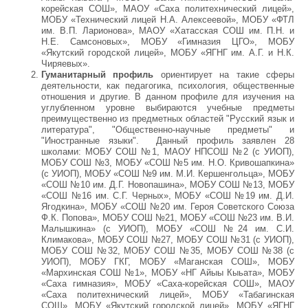
корейская СОШ», МАОУ «Саха политехнический лицей»,
МОБУ «Технический лицей Н.А. Алексеевой», МОБУ «ФТЛ
им. В.П. Ларионова», МАОУ «Хатасская СОШ им. П.Н. и
Н.Е. Самсоновых», МОБУ «Гимназия ЦГО», МОБУ
«Якутский городской лицей», МОБУ «ЯГНГ им. А.Г. и Н.К.
Чиряевых».
Гуманитарный профиль
ориентирует на такие сферы
деятельности, как педагогика, психология, общественные
отношения и другие. В данном профиле для изучения на
углубленном уровне выбираются учебные предметы
преимущественно из предметных областей "Русский язык и
литература", "Общественно-научные предметы" и
"Иностранные языки". Данный профиль заявлен 28
школами: МОБУ СОШ №1, МАОУ НПСОШ №2 (с УИОП),
МОБУ СОШ №3, МОБУ «СОШ №5 им. Н.О. Кривошапкина»
(с УИОП), МОБУ «СОШ №9 им. М.И. Кершенгольца», МОБУ
«СОШ №10 им. Д.Г. Новопашина», МОБУ СОШ №13, МОБУ
«СОШ №16 им. С.Г. Черных», МОБУ «СОШ №19 им. Д.И.
Ягодкина», МОБУ «СОШ №20 им. Героя Советского Союза
Ф.К. Попова», МОБУ СОШ №21, МОБУ «СОШ №23 им. В.И.
Малышкина» (с УИОП), МОБУ «СОШ №24 им. С.И.
Климакова», МОБУ СОШ №27, МОБУ СОШ №31 (с УИОП),
МОБУ СОШ №32, МОБУ СОШ №35, МОБУ СОШ №38 (с
УИОП), МОБУ ГКГ, МОБУ «Маганская СОШ», МОБУ
«Мархинская СОШ №1», МОБУ «НГ Айыы Кыьата», МОБУ
«Саха гимназия», МОБУ «Саха-корейская СОШ», МАОУ
«Саха политехнический лицей», МОБУ «Табагинская
СОШ», МОБУ «Якутский городской лицей», МОБУ «ЯГНГ