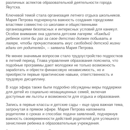
различных аспектов образовательной деятельности города
Якутска.
Ключевой темой стала организация летнего отдыха школьников.
Мария Петрова подчеркнула важность создания городскими
властями совместно со школами и общественными
организациями безопасных и интересных условий для каникул.
Особое внимание она уделила детским лагерям: «
Каждый
ребенок хотя бы раз за свое детство должен побывать в
лагере, чтобы прочувствовать вкус свободной детской жизни
вдали от родит
елей
», – заявила Мария Петрова.
Не менее значимым вопросом стало трудоустройство подростков
в летний период. Глава управления образования пояснила, что
подобные программы дают молодежи не только возможность
заработать и обрести финансовую независимость, но и
приобрести первые практические навыки, ответственность и
трудовую дисциплину.
В ходе эфира также были подробно обсуждены меры поддержки
для детей из социально незащищенных семей, включая
доступные им льготы и возможности для отдыха и образования.
Запись в первые классы и детские сады – еще одна важная тема,
затронутая в прямом эфире. Мария Петрова напомнила
родителям о сроках и способах подачи заявлений, подчеркнув
важность своевременности действий родителей для успешного
зачисления ребенка в образовательные учреждения.