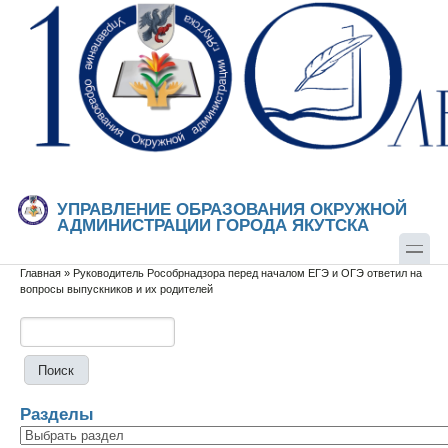
Перейти к основному содержанию
Skip to search
УПРАВЛЕНИЕ ОБРАЗОВАНИЯ ОКРУЖНОЙ
АДМИНИСТРАЦИИ ГОРОДА ЯКУТСКА
Главная
»
Руководитель Рособрнадзора перед началом ЕГЭ и ОГЭ ответил на
Вы здесь
вопросы выпускников и их родителей
Поиск
Форма поиска
Разделы