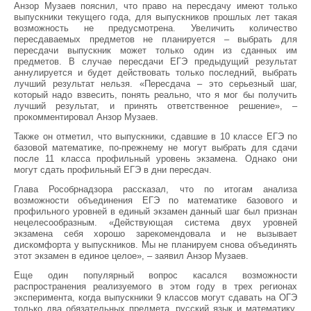
Анзор Музаев пояснил, что право на пересдачу имеют только
выпускники текущего года, для выпускников прошлых лет такая
возможность не предусмотрена. Увеличить количество
пересдаваемых предметов не планируется – выбрать для
пересдачи выпускник может только один из сданных им
предметов. В случае пересдачи ЕГЭ предыдущий результат
аннулируется и будет действовать только последний, выбрать
лучший результат нельзя. «Пересдача – это серьезный шаг,
который надо взвесить, понять реально, что я мог бы получить
лучший результат, и принять ответственное решение», –
прокомментировал Анзор Музаев.
Также он отметил, что выпускники, сдавшие в 10 классе ЕГЭ по
базовой математике, по-прежнему не могут выбрать для сдачи
после 11 класса профильный уровень экзамена. Однако они
могут сдать профильный ЕГЭ в дни пересдач.
Глава Рособрнадзора рассказал, что по итогам анализа
возможности объединения ЕГЭ по математике базового и
профильного уровней в единый экзамен данный шаг был признан
нецелесообразным. «Действующая система двух уровней
экзамена себя хорошо зарекомендовала и не вызывает
дискомфорта у выпускников. Мы не планируем снова объединять
этот экзамен в единое целое», – заявил Анзор Музаев.
Еще один популярный вопрос касался возможности
распространения реализуемого в этом году в трех регионах
эксперимента, когда выпускники 9 классов могут сдавать на ОГЭ
только два обязательных предмета, русский язык и математику,