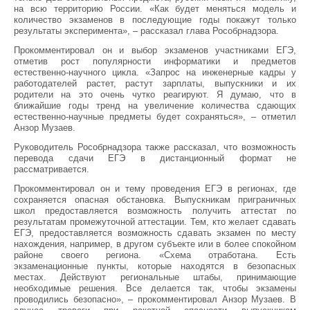
на всю территорию России. «Как будет меняться модель и
количество экзаменов в последующие годы покажут только
результаты эксперимента», – рассказал глава Рособрнадзора.
Прокомментировал он и выбор экзаменов участниками ЕГЭ,
отметив рост популярности информатики и предметов
естественно-научного цикла. «Запрос на инженерные кадры у
работодателей растет, растут зарплаты, выпускники и их
родители на это очень чутко реагируют. Я думаю, что в
ближайшие годы тренд на увеличение количества сдающих
естественно-научные предметы будет сохраняться», – отметил
Анзор Музаев.
Руководитель Рособрнадзора также рассказал, что возможность
перевода сдачи ЕГЭ в дистанционный формат не
рассматривается.
Прокомментировал он и тему проведения ЕГЭ в регионах, где
сохраняется опасная обстановка. Выпускникам приграничных
школ предоставляется возможность получить аттестат по
результатам промежуточной аттестации. Тем, кто желает сдавать
ЕГЭ, предоставляется возможность сдавать экзамен по месту
нахождения, например, в другом субъекте или в более спокойном
районе своего региона. «Схема отработана. Есть
экзаменационные пункты, которые находятся в безопасных
местах. Действуют региональные штабы, принимающие
необходимые решения. Все делается так, чтобы экзамены
проводились безопасно», – прокомментировал Анзор Музаев. В