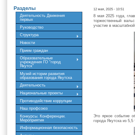
Разделы
12 мая, 2025 - 10:51
Деятельность Движения
8 мая 2025 года, гла
первых
торжественный вальс
участие в масштабной
Руководство
Структура
Новости
Прием граждан
Образовательные
учреждения ГО "город
Якутск"
Музей истории развития
образования города Якутска
Деятельность
Национальные проекты
Противодействие коррупции
Наш профсоюз
Это яркое событие о
Конкурсы. Конференции.
Мероприятия
города Якутска из 5,
Информационная безопасность