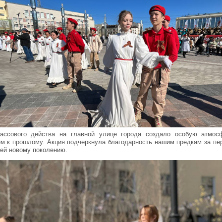
массового действа на главной улице города создало особую атмос
м к прошлому. Акция подчеркнула благодарность нашим предкам за пер
ей новому поколению.